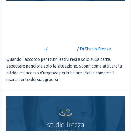
TURNI ESTIVI E GENITORI
SEPARATI: E SE L’ACCORDO
RESTA SOLO SULLA CARTA?
Lascia un commento
/
Uncategorized
/ Di
Studio Frezza
Quan­do l’accordo per i tur­ni esti­vi resta solo sul­la car­ta,
aspet­ta­re peg­gio­ra solo la situa­zio­ne. Sco­pri come atti­va­re la
dif­fi­da e il ricor­so d’urgenza per tute­la­re i figli e chie­de­re il
risar­ci­men­to dei viag­gi per­si.