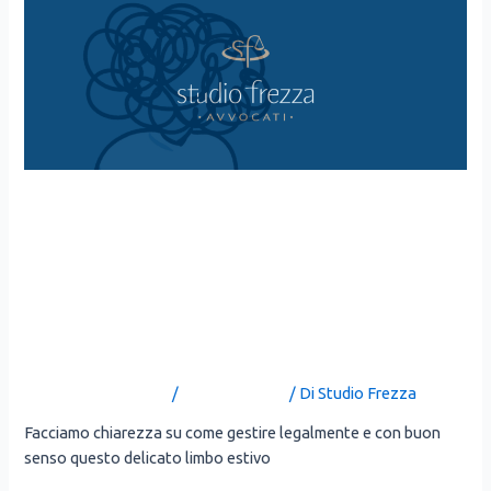
SEPARATI MA NON SPOSATI:
COME FARE PER LE
VACANZE SE MANCA LA
SENTENZA DEL GIUDICE?
Lascia un commento
/
Uncategorized
/ Di
Studio Frezza
Fac­cia­mo chia­rez­za su come gesti­re legal­men­te e con buon
sen­so que­sto deli­ca­to lim­bo esti­vo