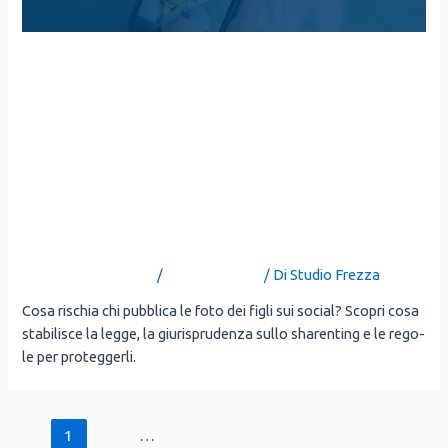
SHARENTING:
QUELL’IMPRONTA DIGITALE
CHE LASCIAMO SUI NOSTRI
FIGLI (SENZA AVERGLIELO
MAI CHIESTO)
Lascia un commento
/
Uncategorized
/ Di
Studio Frezza
Cosa rischia chi pub­bli­ca le foto dei figli sui social? Sco­pri cosa
sta­bi­li­sce la leg­ge, la giu­ri­spru­den­za sul­lo share­n­ting e le rego­
le per pro­teg­ger­li.
1
2
…
13
Pagina successiva
→