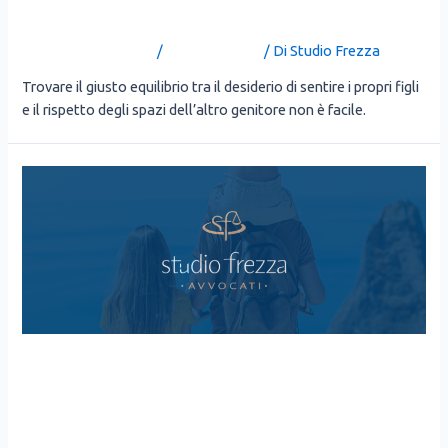
IN VACANZA?
Lascia un commento
/
Uncategorized
/ Di
Studio Frezza
Tro­va­re il giu­sto equi­li­brio tra il desi­de­rio di sen­ti­re i pro­pri figli
e il rispet­to degli spa­zi del­l’al­tro geni­to­re non è faci­le.
FIGLI IN VACANZA CON IL
NUOVO PARTNER: