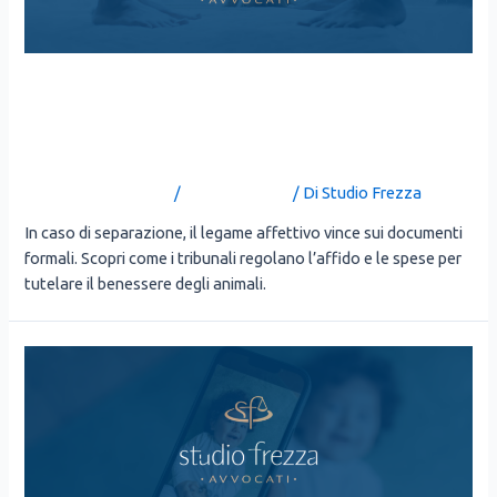
CANE O GATTO: CHI LO
TIENE DOPO LA ROTTURA?
Lascia un commento
/
Uncategorized
/ Di
Studio Frezza
In caso di sepa­ra­zio­ne, il lega­me affet­ti­vo vin­ce sui docu­men­ti
for­ma­li. Sco­pri come i tri­bu­na­li rego­la­no l’af­fi­do e le spe­se per
tute­la­re il benes­se­re degli ani­ma­li.