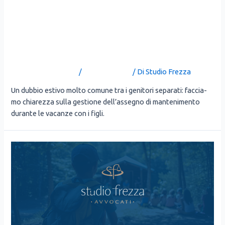
MANTENIMENTO FIGLI:
A LUGLIO E AGOSTO SI PAGA
LO STESSO?
Lascia un commento
/
Uncategorized
/ Di
Studio Frezza
Un dub­bio esti­vo mol­to comu­ne tra i geni­to­ri sepa­ra­ti: fac­cia­
mo chia­rez­za sul­la gestio­ne del­l’as­se­gno di man­te­ni­men­to
duran­te le vacan­ze con i figli.