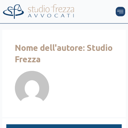
Vai
Paginazione
M
al
degli
contenuto
articoli
Nome dell'autore: Studio
Frezza