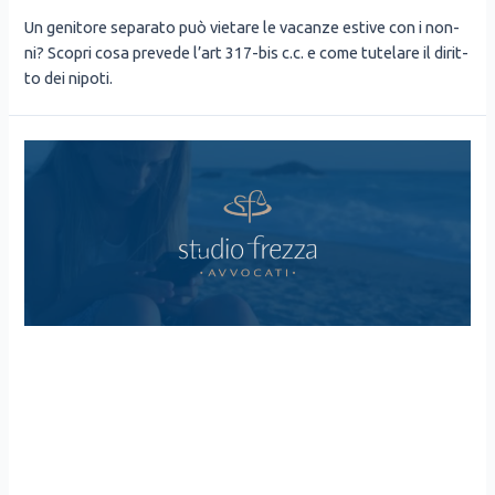
Un geni­to­re sepa­ra­to può vie­ta­re le vacan­ze esti­ve con i non­
ni? Sco­pri cosa pre­ve­de l’art 317-bis c.c. e come tute­la­re il dirit­
to dei nipo­ti.
GENITORI SEPARATI:
QUANTE VOLTE SI
POSSONO CHIAMARE I FIGLI