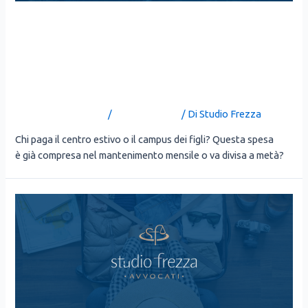
CENTRI ESTIVI E GENITORI
SEPARATI: CHI PAGA IL
CAMPUS?
Lascia un commento
/
Uncategorized
/ Di
Studio Frezza
Chi paga il cen­tro esti­vo o il cam­pus dei figli? Que­sta spe­sa
è già com­pre­sa nel man­te­ni­men­to men­si­le o va divi­sa a metà?