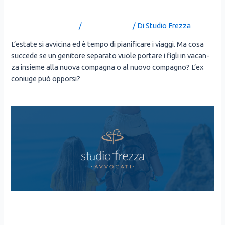
È PERMESSO?
Lascia un commento
/
Uncategorized
/ Di
Studio Frezza
L’e­sta­te si avvi­ci­na ed è tem­po di pia­ni­fi­ca­re i viag­gi. Ma cosa
suc­ce­de se un geni­to­re sepa­ra­to vuo­le por­ta­re i figli in vacan­
za insie­me alla nuo­va com­pa­gna o al nuo­vo com­pa­gno? L’ex
coniu­ge può oppor­si?
FIGLI IN VACANZA CON IL