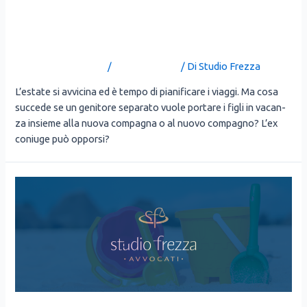
NUOVO PARTNER:
È PERMESSO?
Lascia un commento
/
Uncategorized
/ Di
Studio Frezza
L’e­sta­te si avvi­ci­na ed è tem­po di pia­ni­fi­ca­re i viag­gi. Ma cosa
suc­ce­de se un geni­to­re sepa­ra­to vuo­le por­ta­re i figli in vacan­
za insie­me alla nuo­va com­pa­gna o al nuo­vo com­pa­gno? L’ex
coniu­ge può oppor­si?