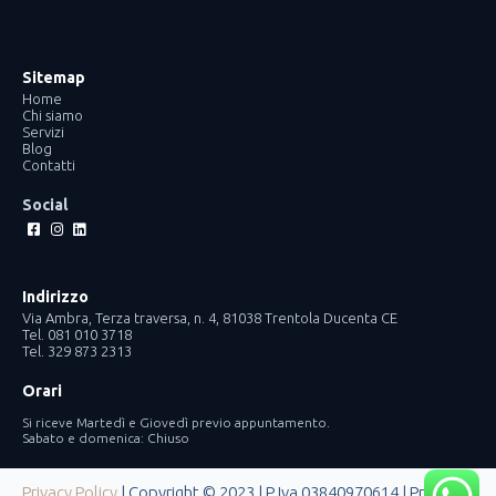
Sitemap
Home
Chi siamo
Servizi
Blog
Contatti
Social
Facebook-
Instagram
Linkedin
square
Indirizzo
Via Ambra, Terza traversa, n. 4, 81038 Trentola Ducenta CE
Tel. 081 010 3718
Tel. 329 873 2313
Orari
Si riceve Martedì e Giovedì previo appuntamento.
Sabato e domenica: Chiuso
Privacy Policy
| Copyright © 2023 | P.Iva 03840970614 | Progetto