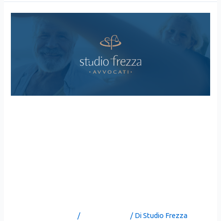
I NONNI POSSONO
PORTARE I NIPOTI IN
VACANZA? L’ESTATE
E L’APPLICAZIONE DELL’ART.
317-BIS C.C.
Lascia un commento
/
Uncategorized
/ Di
Studio Frezza