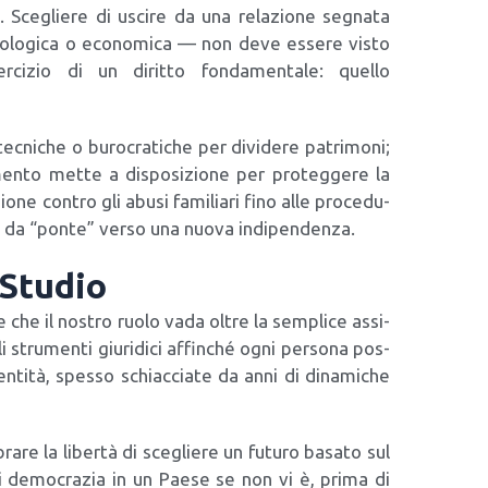
le. Sce­glie­re di usci­re da una rela­zio­ne segna­ta
si­co­lo­gi­ca o eco­no­mi­ca — non deve esse­re visto
cizio di un dirit­to fon­da­men­ta­le: quel­lo
ni­che o buro­cra­ti­che per divi­de­re patri­mo­ni;
mento met­te a dispo­si­zio­ne per pro­teg­ge­re la
zio­ne con­tro gli abu­si fami­lia­ri fino alle pro­ce­du­
­ge da “pon­te” ver­so una nuo­va indi­pen­den­za.
 Studio
e che il nostro ruo­lo vada oltre la sem­pli­ce assi­
i stru­men­ti giu­ri­di­ci affin­ché ogni per­so­na pos­
en­ti­tà, spes­so schiac­cia­te da anni di dina­mi­che
a­re la liber­tà di sce­glie­re un futu­ro basa­to sul
ci demo­cra­zia in un Pae­se se non vi è, pri­ma di