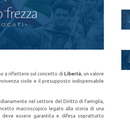
o a riflet­te­re sul con­cet­to di
Liber­tà
, un valo­re
vi­ven­za civi­le e il pre­sup­po­sto indi­spen­sa­bi­le
dia­na­men­te nel set­to­re del Dirit­to di Fami­glia,
cet­to macro­sco­pi­co lega­to alla sto­ria di una
 deve esse­re garan­ti­ta e dife­sa soprat­tut­to