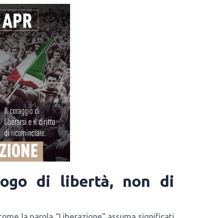
ogo di libertà, non di
ome la paro­la “Libe­ra­zio­ne” assu­ma signi­fi­ca­ti