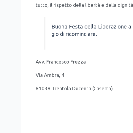
tut­to, il rispet­to del­la liber­tà e del­la digni­t
Buo­na Festa del­la Libe­ra­zio­ne a 
gio di rico­min­cia­re.
Avv. Fran­ce­sco Frez­za
Via Ambra, 4
81038 Tren­to­la Ducen­ta (Caser­ta)
3298732313
0810103718
0810107
avv.francescofrezza@gmail.com
avv.fr
www.studiofrezza.it