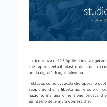
La ricor­ren­za del 25 Apri­le ci invi­ta ogni ann
che rap­pre­sen­ta il pila­stro del­la nostra con­
per la digni­tà di ogni indi­vi­duo.
Tut­ta­via, come avvo­ca­ti che ope­ra­no quo­ti­
sap­pia­mo che la liber­tà non è solo un con­
nazio­ne, ma una dimen­sio­ne pri­va­ta che
all’interno del­le mura dome­sti­che.