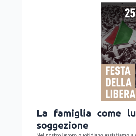
La famiglia come lu
soggezione
Nel nostro lavo­ro quo­ti­dia­no assi­stia­mo a c