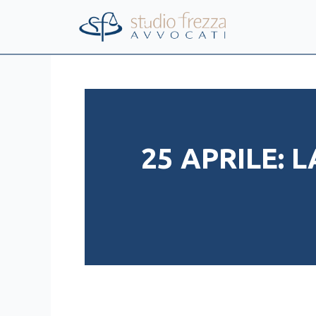
Vai
al
contenuto
25 APRILE: