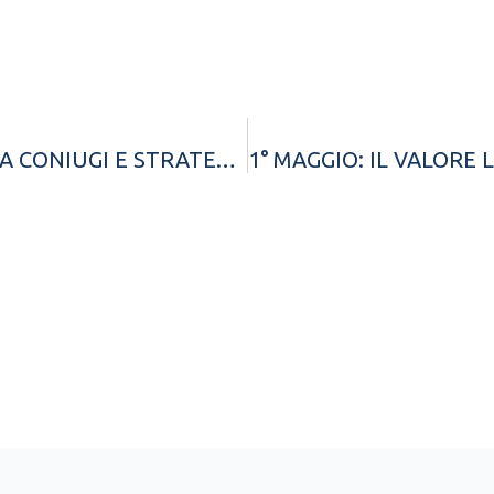
RAPPORTI PATRIMONIALI TRA CONIUGI E STRATEGIA DIFENSIVA: L’INTERVENTO DELL’AVV. FRANCESCO FREZZA ALLA CLINICA LEGALE “LUIGI VANVITELLI”