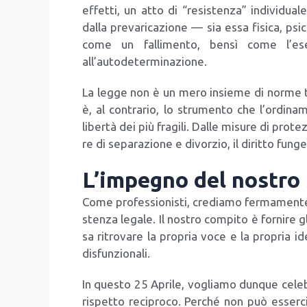
effet­ti, un atto di “resi­sten­za” indi­vi­dua­
dal­la pre­va­ri­ca­zio­ne — sia essa fisi­ca, p
come un fal­li­men­to, ben­sì come l’eser
all’autodeterminazione.
La leg­ge non è un mero insie­me di nor­me tec­
è, al con­tra­rio, lo stru­men­to che l’ordina
liber­tà dei più fra­gi­li. Dal­le misu­re di pro­te­
re di sepa­ra­zio­ne e divor­zio, il dirit­to fun
L’impegno del nostro
Come pro­fes­sio­ni­sti, cre­dia­mo fer­ma­men­t
sten­za lega­le. Il nostro com­pi­to è for­ni­re gl
sa ritro­va­re la pro­pria voce e la pro­pria id
disfun­zio­na­li.
In que­sto 25 Apri­le, voglia­mo dun­que cele­br
rispet­to reci­pro­co. Per­ché non può esser­