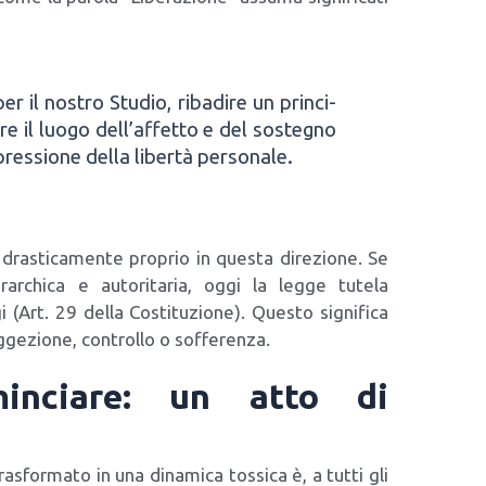
er il nostro Stu­dio, riba­di­re un prin­ci­
­re il luo­go dell’affetto e del soste­gno
es­sio­ne del­la liber­tà per­so­na­le.
 dra­sti­ca­men­te pro­prio in que­sta dire­zio­ne. Se
ar­chi­ca e auto­ri­ta­ria, oggi la leg­ge tute­la
 (Art. 29 del­la Costi­tu­zio­ne). Que­sto signi­fi­ca
e­zio­ne, con­trol­lo o sof­fe­ren­za.
minciare: un atto di
­sfor­ma­to in una dina­mi­ca tos­si­ca è, a tut­ti gli