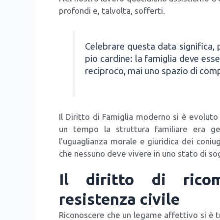
pro­fon­di e, tal­vol­ta, sof­fer­ti.
Cele­bra­re que­sta data signi­fi­ca, p
pio car­di­ne: la fami­glia deve esse
reci­pro­co, mai uno spa­zio di com­pr
Il Dirit­to di Fami­glia moder­no si è evo­lu­to
un tem­po la strut­tu­ra fami­lia­re era ger
l’uguaglianza mora­le e giu­ri­di­ca dei coniu­gi
che nes­su­no deve vive­re in uno sta­to di sog­g
Il diritto di rico
resistenza civile
Rico­no­sce­re che un lega­me affet­ti­vo si è tra