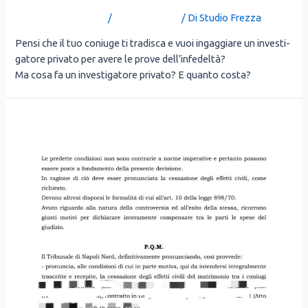
Lascia un commento
/
Uncategorized
/ Di
Studio Frezza
Pen­si che il tuo coniu­ge ti tra­di­sca e vuoi ingag­gia­re un inve­sti­
ga­to­re pri­va­to per ave­re le pro­ve dell’infedeltà?
Ma cosa fa un inve­sti­ga­to­re pri­va­to? E quan­to costa?