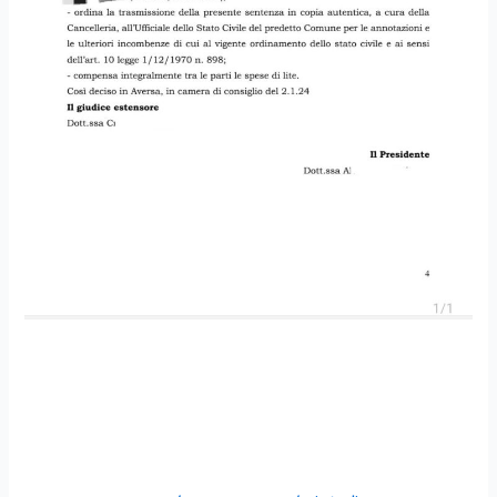
Divorzio giudiziale
trasformato in divorzio
congiunto