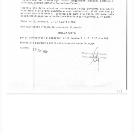
Separazione consensuale
tramite procedura di
Negoziazione Assistita