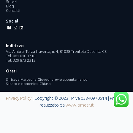
Servizi
Blog
Contatti
Social
Facebook-
Instagram
Linkedin
square
Indirizzo
Via Ambra, Terza traversa, n. 4, 81038 Trentola Ducenta CE
Tel. 081 010 3718
Tel. 329 873 2313
Orari
Si riceve Martedì e Giovedì previo appuntamento.
Sabato e domenica: Chiuso
Privacy Policy
| Copyright © 2023 | P.Iva 03840970614 | Progetto
realizzato da
www.timeer.it
Le tue preferenze relative alla privacy
Informativa sulla raccolta