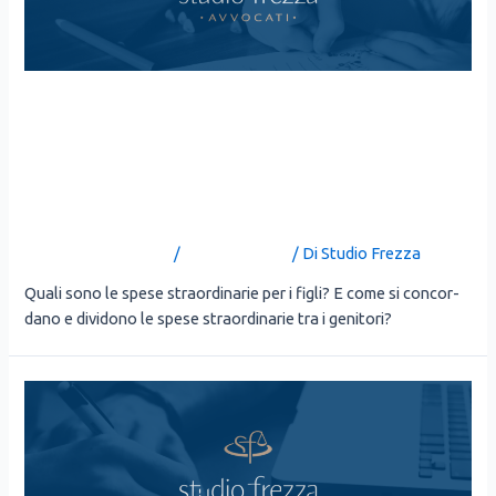
ASSEGNO DI
MANTENIMENTO E SPESE
STRAORDINARIE
Lascia un commento
/
Uncategorized
/ Di
Studio Frezza
Qua­li sono le spe­se straor­di­na­rie per i figli? E come si con­cor­
da­no e divi­do­no le spe­se straor­di­na­rie tra i geni­to­ri?