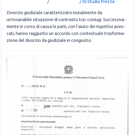
Lascia un commento
/
Uncategorized
/ Di
Studio Frezza
Divor­zio giu­di­zia­le carat­te­riz­za­to ini­zial­men­te da
un’insanabile situa­zio­ne di con­tra­sto tra i coniu­gi. Suc­ces­si­va­
men­te in cor­so di cau­sa le par­ti, con l’aiuto dei rispet­ti­vi avvo­
ca­ti, han­no rag­giun­to un accor­do con con­te­stua­le tra­sfor­ma­
zio­ne del divor­zio da giu­di­zia­le in con­giun­to.