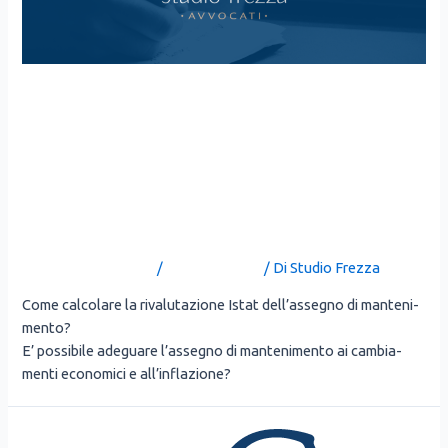
ADEGUAMENTO
DELL’ASSEGNO DI
MANTENIMENTO IN BASE
AGLI INDICI ISTAT
Lascia un commento
/
Uncategorized
/ Di
Studio Frezza
Come cal­co­la­re la riva­lu­ta­zio­ne Istat dell’assegno di man­te­ni­
men­to?
E’ pos­si­bi­le ade­gua­re l’assegno di man­te­ni­men­to ai cam­bia­
men­ti eco­no­mi­ci e all’inflazione?