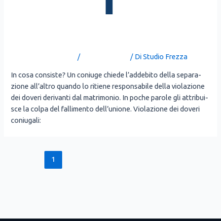
L’addebito della separazione
Lascia un commento
/
Uncategorized
/ Di
Studio Frezza
In cosa con­si­ste? Un coniu­ge chie­de l’addebito del­la sepa­ra­
zio­ne all’altro quan­do lo ritie­ne respon­sa­bi­le del­la vio­la­zio­ne
dei dove­ri deri­van­ti dal matri­mo­nio. In poche paro­le gli attri­bui­
sce la col­pa del fal­li­men­to del­l’u­nio­ne. Vio­la­zio­ne dei dove­ri
coniu­ga­li:
1
2
Pagina successiva
→