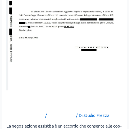
La negoziazione assistita
Lascia un commento
/
Uncategorized
/ Di
Studio Frezza
La nego­zia­zio­ne assi­sti­ta è un accor­do che con­sen­te alla cop­