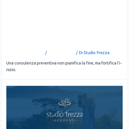
TRE COSE DA DECIDERE
PRIMA DEL “SÌ” PER
COSTRUIRE LA SERENITÀ DI
DOMANI
Lascia un commento
/
Uncategorized
/ Di
Studio Frezza
Una con­su­len­za pre­ven­ti­va non pia­ni­fi­ca la fine, ma for­ti­fi­ca l’i­
ni­zio.