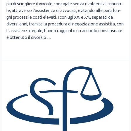
pia di scio­glie­re il vin­co­lo coniu­ga­le sen­za rivol­ger­si al tri­bu­na­
le, attra­ver­so l’assistenza di avvo­ca­ti, evi­tan­do alle par­ti lun­
ghi pro­ces­si e costi ele­va­ti. I coniu­gi XX. e XY., sepa­ra­ti da
diver­si anni, tra­mi­te la pro­ce­du­ra di nego­zia­zio­ne assi­sti­ta, con
l’ assi­sten­za lega­le, han­no rag­giun­to un accor­do con­sen­sua­le
e otte­nu­to il divor­zio …
Leg­gi altro »