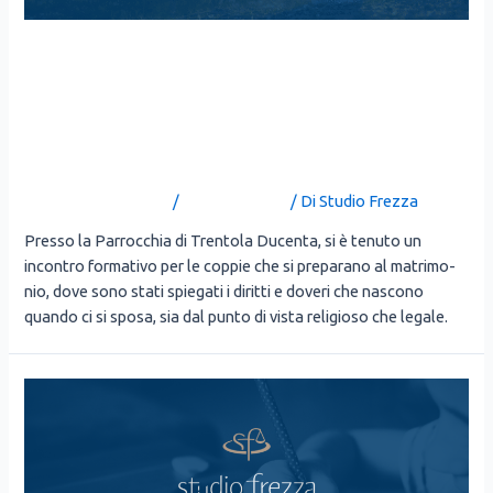
IL MATRIMONIO: UN PATTO
D’AMORE CON RILEVANZA
GIURIDICA
Lascia un commento
/
Uncategorized
/ Di
Studio Frezza
Pres­so la Par­roc­chia di Tren­to­la Ducen­ta, si è tenu­to un
incon­tro for­ma­ti­vo per le cop­pie che si pre­pa­ra­no al matri­mo­
nio, dove sono sta­ti spie­ga­ti i dirit­ti e dove­ri che nasco­no
quan­do ci si spo­sa, sia dal pun­to di vista reli­gio­so che lega­le.