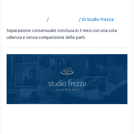
PARTI
Lascia un commento
/
Uncategorized
/ Di
Studio Frezza
Sepa­ra­zio­ne con­sen­sua­le con­clu­sa in 3 mesi con una sola
udien­za e sen­za com­pa­ri­zio­ne del­le par­ti.
ADDEBITO, TRADIMENTO
ED INVESTIGATORE PRIVATO