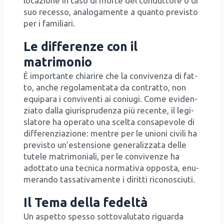
loca­zio­ne in caso di mor­te del con­dut­to­re o di
suo reces­so, ana­lo­ga­men­te a quan­to pre­vi­sto
per i fami­lia­ri.
Le differenze con il
matrimonio
È impor­tan­te chia­ri­re che la con­vi­ven­za di fat­
to, anche rego­la­men­ta­ta da con­trat­to, non
equi­pa­ra i con­vi­ven­ti ai coniu­gi. Come evi­den­
zia­to dal­la giu­ri­spru­den­za più recen­te, il legi­
sla­to­re ha ope­ra­to una scel­ta con­sa­pe­vo­le di
dif­fe­ren­zia­zio­ne: men­tre per le unio­ni civi­li ha
pre­vi­sto un’e­sten­sio­ne gene­ra­liz­za­ta del­le
tute­le matri­mo­nia­li, per le con­vi­ven­ze ha
adot­ta­to una tec­ni­ca nor­ma­ti­va oppo­sta, enu­
me­ran­do tas­sa­ti­va­men­te i dirit­ti rico­no­sciu­ti.
Il Tema della fedeltà
Un aspet­to spes­so sot­to­va­lu­ta­to riguar­da