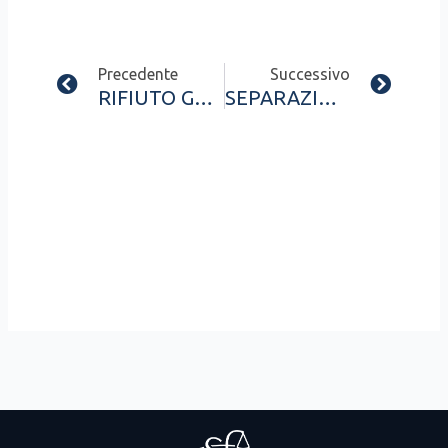
Prev
Next
Precedente
Successivo
RIFIUTO GENITORIALE: COSA FARE QUANDO I FIGLI DICONO “NO” A MAMMA O PAPÀ
SEPARAZIONE CONSENSUALE VELOCE: ANCHE SENZA TRASCRIZIONE DEL MATRIMONIO ESTERO