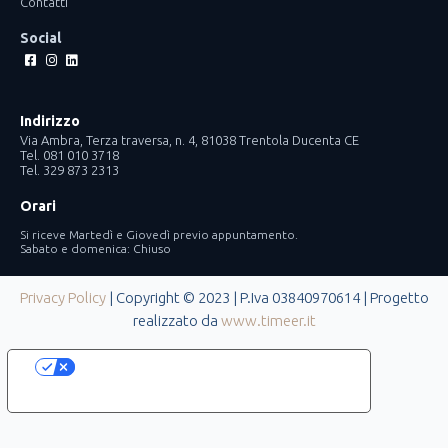
Contatti
Social
Facebook-
Instagram
Linkedin
square
Indirizzo
Via Ambra, Terza traversa, n. 4, 81038 Trentola Ducenta CE
Tel. 081 010 3718
Tel. 329 873 2313
Orari
Si riceve Martedì e Giovedì previo appuntamento.
Sabato e domenica: Chiuso
Privacy Policy
| Copyright © 2023 | P.Iva 03840970614 | Progetto
realizzato da
www.timeer.it
Le tue preferenze relative alla privacy
Informativa sulla raccolta