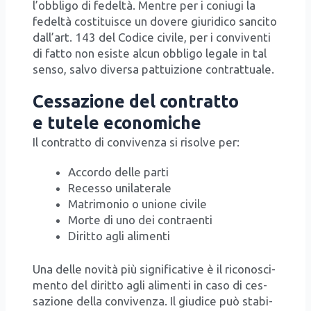
l’ob­bli­go di fedel­tà. Men­tre per i coniu­gi la
fedel­tà costi­tui­sce un dove­re giu­ri­di­co san­ci­to
dal­l’art. 143 del Codi­ce civi­le, per i con­vi­ven­ti
di fat­to non esi­ste alcun obbli­go lega­le in tal
sen­so, sal­vo diver­sa pat­tui­zio­ne con­trat­tua­le.
Cessazione del contratto
e tutele economiche
Il con­trat­to di con­vi­ven­za si risol­ve per:
Accor­do del­le par­ti
Reces­so uni­la­te­ra­le
Matri­mo­nio o unio­ne civi­le
Mor­te di uno dei con­traen­ti
Dirit­to agli ali­men­ti
Una del­le novi­tà più signi­fi­ca­ti­ve è il rico­no­sci­
men­to del dirit­to agli ali­men­ti in caso di ces­
sa­zio­ne del­la con­vi­ven­za. Il giu­di­ce può sta­bi­