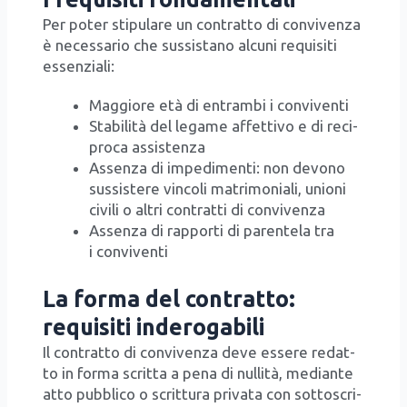
Per poter sti­pu­la­re un con­trat­to di con­vi­ven­za
è neces­sa­rio che sus­si­sta­no alcu­ni requi­si­ti
essen­zia­li:
Mag­gio­re età di entram­bi i con­vi­ven­ti
Sta­bi­li­tà del lega­me affet­ti­vo e di reci­
pro­ca assi­sten­za
Assen­za di impe­di­men­ti: non devo­no
sus­si­ste­re vin­co­li matri­mo­nia­li, unio­ni
civi­li o altri con­trat­ti di con­vi­ven­za
Assen­za di rap­por­ti di paren­te­la tra
i con­vi­ven­ti
La forma del contratto:
requisiti inderogabili
Il con­trat­to di con­vi­ven­za deve esse­re redat­
to in for­ma scrit­ta a pena di nul­li­tà, median­te
atto pub­bli­co o scrit­tu­ra pri­va­ta con sot­to­scri­