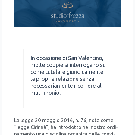
In occa­sio­ne di San Valen­ti­no,
mol­te cop­pie si inter­ro­ga­no su
come tute­la­re giu­ri­di­ca­men­te
la pro­pria rela­zio­ne sen­za
neces­sa­ria­men­te ricor­re­re al
matri­mo­nio.
La leg­ge 20 mag­gio 2016, n. 76, nota come
“leg­ge Cirin­nà”, ha intro­dot­to nel nostro ordi­
na­men­to una disci­pli­na orga­ni­ca del­le con­vi­