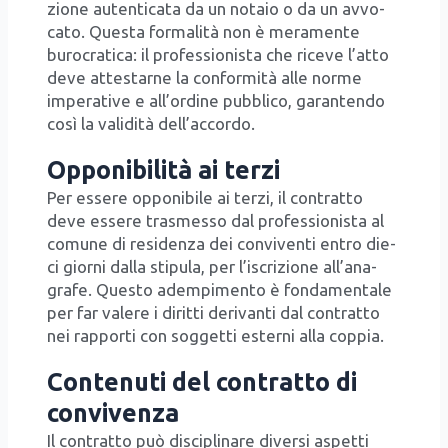
zio­ne auten­ti­ca­ta da un nota­io o da un avvo­
ca­to. Que­sta for­ma­li­tà non è mera­men­te
buro­cra­ti­ca: il pro­fes­sio­ni­sta che rice­ve l’at­to
deve atte­star­ne la con­for­mi­tà alle nor­me
impe­ra­ti­ve e all’or­di­ne pub­bli­co, garan­ten­do
così la vali­di­tà del­l’ac­cor­do.
Opponibilità ai terzi
Per esse­re oppo­ni­bi­le ai ter­zi, il con­trat­to
deve esse­re tra­smes­so dal pro­fes­sio­ni­sta al
comu­ne di resi­den­za dei con­vi­ven­ti entro die­
ci gior­ni dal­la sti­pu­la, per l’i­scri­zio­ne all’a­na­
gra­fe. Que­sto adem­pi­men­to è fon­da­men­ta­le
per far vale­re i dirit­ti deri­van­ti dal con­trat­to
nei rap­por­ti con sog­get­ti ester­ni alla cop­pia.
Contenuti del contratto di
convivenza
Il con­trat­to può disci­pli­na­re diver­si aspet­ti