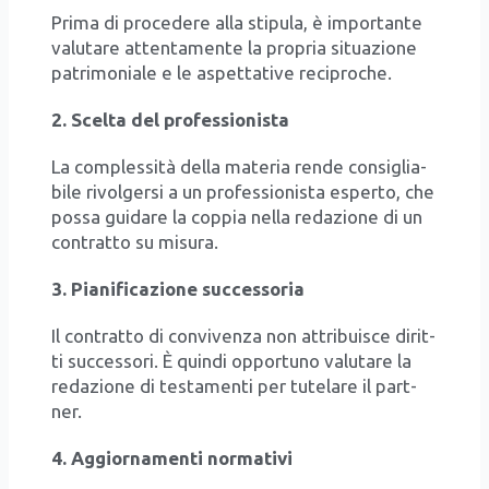
Pri­ma di pro­ce­de­re alla sti­pu­la, è impor­tan­te
valu­ta­re atten­ta­men­te la pro­pria situa­zio­ne
patri­mo­nia­le e le aspet­ta­ti­ve reci­pro­che.
2. Scel­ta del pro­fes­sio­ni­sta
La com­ples­si­tà del­la mate­ria ren­de con­si­glia­
bi­le rivol­ger­si a un pro­fes­sio­ni­sta esper­to, che
pos­sa gui­da­re la cop­pia nel­la reda­zio­ne di un
con­trat­to su misu­ra.
3. Pia­ni­fi­ca­zio­ne suc­ces­so­ria
Il con­trat­to di con­vi­ven­za non attri­bui­sce dirit­
ti suc­ces­so­ri. È quin­di oppor­tu­no valu­ta­re la
reda­zio­ne di testa­men­ti per tute­la­re il part­
ner.
4. Aggior­na­men­ti nor­ma­ti­vi