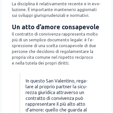
La disci­pli­na è rela­ti­va­men­te recen­te e in evo­
lu­zio­ne. È impor­tan­te man­te­ner­si aggior­na­ti
sui svi­lup­pi giu­ri­spru­den­zia­li e nor­ma­ti­vi.
Un atto d’amore consapevole
Il con­trat­to di con­vi­ven­za rap­pre­sen­ta mol­to
più di un sem­pli­ce docu­men­to lega­le: è l’e­
spres­sio­ne di una scel­ta con­sa­pe­vo­le di due
per­so­ne che deci­do­no di rego­la­men­ta­re la
pro­pria vita comu­ne nel rispet­to reci­pro­co
e nel­la tute­la dei pro­pri dirit­ti.
In que­sto San Valen­ti­no, rega­
la­re al pro­prio part­ner la sicu­
rez­za giu­ri­di­ca attra­ver­so un
con­trat­to di con­vi­ven­za può
rap­pre­sen­ta­re il più alto atto
d’a­mo­re: quel­lo che guar­da al