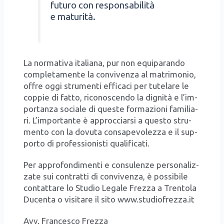
futu­ro con respon­sa­bi­li­tà
e matu­ri­tà.
La nor­ma­ti­va ita­lia­na, pur non equi­pa­ran­do
com­ple­ta­men­te la con­vi­ven­za al matri­mo­nio,
offre oggi stru­men­ti effi­ca­ci per tute­la­re le
cop­pie di fat­to, rico­no­scen­do la digni­tà e l’im­
por­tan­za socia­le di que­ste for­ma­zio­ni fami­lia­
ri. L’im­por­tan­te è approc­ciar­si a que­sto stru­
men­to con la dovu­ta con­sa­pe­vo­lez­za e il sup­
por­to di pro­fes­sio­ni­sti qua­li­fi­ca­ti.
Per appro­fon­di­men­ti e con­su­len­ze per­so­na­liz­
za­te sui con­trat­ti di con­vi­ven­za, è pos­si­bi­le
con­tat­ta­re lo Stu­dio Lega­le Frez­za a Tren­to­la
Ducen­ta o visi­ta­re il sito www.studiofrezza.it
Avv. Fran­ce­sco Frez­za