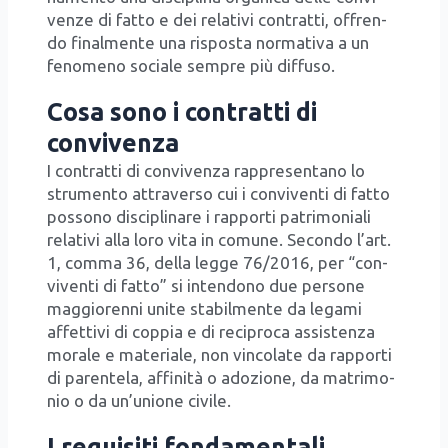
ven­ze di fat­to e dei rela­ti­vi con­trat­ti, offren­
do final­men­te una rispo­sta nor­ma­ti­va a un
feno­me­no socia­le sem­pre più dif­fu­so.
Cosa sono i contratti di
convivenza
I con­trat­ti di con­vi­ven­za rap­pre­sen­ta­no lo
stru­men­to attra­ver­so cui i con­vi­ven­ti di fat­to
pos­so­no disci­pli­na­re i rap­por­ti patri­mo­nia­li
rela­ti­vi alla loro vita in comu­ne. Secon­do l’art.
1, com­ma 36, del­la leg­ge 76/​2016, per “con­
vi­ven­ti di fat­to” si inten­do­no due per­so­ne
mag­gio­ren­ni uni­te sta­bil­men­te da lega­mi
affet­ti­vi di cop­pia e di reci­pro­ca assi­sten­za
mora­le e mate­ria­le, non vin­co­la­te da rap­por­ti
di paren­te­la, affi­ni­tà o ado­zio­ne, da matri­mo­
nio o da un’u­nio­ne civi­le.
I requisiti fondamentali