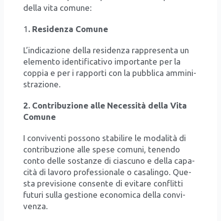
del­la vita comu­ne:
1
. Resi­den­za Comu­ne
L’in­di­ca­zio­ne del­la resi­den­za rap­pre­sen­ta un
ele­men­to iden­ti­fi­ca­ti­vo impor­tan­te per la
cop­pia e per i rap­por­ti con la pub­bli­ca ammi­ni­
stra­zio­ne.
2. Con­tri­bu­zio­ne alle Neces­si­tà del­la Vita
Comu­ne
I con­vi­ven­ti pos­so­no sta­bi­li­re le moda­li­tà di
con­tri­bu­zio­ne alle spe­se comu­ni, tenen­do
con­to del­le sostan­ze di cia­scu­no e del­la capa­
ci­tà di lavo­ro pro­fes­sio­na­le o casa­lin­go. Que­
sta pre­vi­sio­ne con­sen­te di evi­ta­re con­flit­ti
futu­ri sul­la gestio­ne eco­no­mi­ca del­la con­vi­
ven­za.