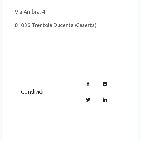
Via Ambra, 4
81038 Tren­to­la Ducen­ta (Caser­ta)
3298732313
0810103718
0810107165
avv.francescofrezza@gmail.com
avv.francescofr
www.studiofrezza.it
Condividi: