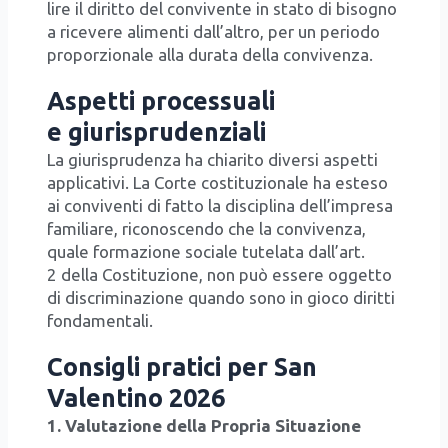
li­re il dirit­to del con­vi­ven­te in sta­to di biso­gno
a rice­ve­re ali­men­ti dal­l’al­tro, per un perio­do
pro­por­zio­na­le alla dura­ta del­la con­vi­ven­za.
Aspetti processuali
e giurisprudenziali
La giu­ri­spru­den­za ha chia­ri­to diver­si aspet­ti
appli­ca­ti­vi. La Cor­te costi­tu­zio­na­le ha este­so
ai con­vi­ven­ti di fat­to la disci­pli­na del­l’im­pre­sa
fami­lia­re, rico­no­scen­do che la con­vi­ven­za,
qua­le for­ma­zio­ne socia­le tute­la­ta dal­l’art.
2 del­la Costi­tu­zio­ne, non può esse­re ogget­to
di discri­mi­na­zio­ne quan­do sono in gio­co dirit­ti
fon­da­men­ta­li.
Consigli pratici per San
Valentino 2026
1. Valu­ta­zio­ne del­la Pro­pria Situa­zio­ne