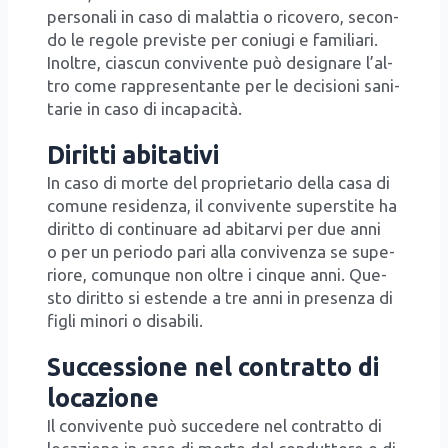
per­so­na­li in caso di malat­tia o rico­ve­ro, secon­
do le rego­le pre­vi­ste per coniu­gi e fami­lia­ri.
Inol­tre, cia­scun con­vi­ven­te può desi­gna­re l’al­
tro come rap­pre­sen­tan­te per le deci­sio­ni sani­
ta­rie in caso di inca­pa­ci­tà.
Diritti abitativi
In caso di mor­te del pro­prie­ta­rio del­la casa di
comu­ne resi­den­za, il con­vi­ven­te super­sti­te ha
dirit­to di con­ti­nua­re ad abi­tar­vi per due anni
o per un perio­do pari alla con­vi­ven­za se supe­
rio­re, comun­que non oltre i cin­que anni. Que­
sto dirit­to si esten­de a tre anni in pre­sen­za di
figli mino­ri o disa­bi­li.
Successione nel contratto di
locazione
Il con­vi­ven­te può suc­ce­de­re nel con­trat­to di