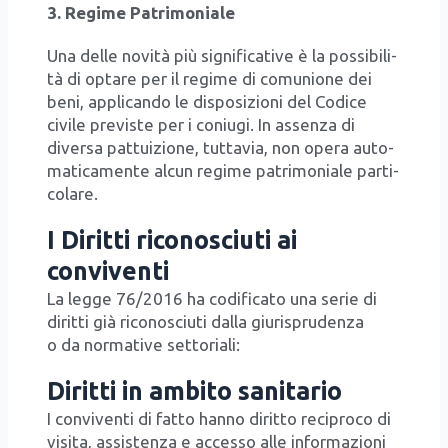
3. Regi­me Patri­mo­nia­le
Una del­le novi­tà più signi­fi­ca­ti­ve è la pos­si­bi­li­
tà di opta­re per il regi­me di comu­nio­ne dei
beni, appli­can­do le dispo­si­zio­ni del Codi­ce
civi­le pre­vi­ste per i coniu­gi. In assen­za di
diver­sa pat­tui­zio­ne, tut­ta­via, non ope­ra auto­
ma­ti­ca­men­te alcun regi­me patri­mo­nia­le par­ti­
co­la­re.
I Diritti riconosciuti ai
conviventi
La leg­ge 76/​2016 ha codi­fi­ca­to una serie di
dirit­ti già rico­no­sciu­ti dal­la giu­ri­spru­den­za
o da nor­ma­ti­ve set­to­ria­li:
Diritti in ambito sanitario
I con­vi­ven­ti di fat­to han­no dirit­to reci­pro­co di
visi­ta, assi­sten­za e acces­so alle infor­ma­zio­ni