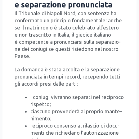
e separazione pronunciata
Il Tri­bu­na­le di Napo­li Nord, con sen­ten­za ha
con­fer­ma­to un prin­ci­pio fon­da­men­ta­le: anche
se il matri­mo­nio è sta­to cele­bra­to all’e­ste­ro
e non tra­scrit­to in Ita­lia, il giu­di­ce ita­lia­no
è com­pe­ten­te a pro­nun­ciar­si sul­la sepa­ra­zio­
ne dei coniu­gi se que­sti risie­do­no nel nostro
Pae­se.
La doman­da è sta­ta accol­ta e la sepa­ra­zio­ne
pro­nun­cia­ta in tem­pi record, rece­pen­do tut­ti
gli accor­di pre­si dal­le par­ti:
i coniu­gi vivran­no sepa­ra­ti nel reci­pro­co
rispet­to;
cia­scu­no prov­ve­de­rà al pro­prio man­te­
ni­men­to;
reci­pro­co con­sen­so al rila­scio di docu­
men­ti che richie­da­no l’au­to­riz­za­zio­ne