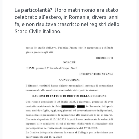
La par­ti­co­la­ri­tà? Il loro matri­mo­nio era sta­to
cele­bra­to all’e­ste­ro, in Roma­nia, diver­si anni
fa, e non risul­ta­va tra­scrit­to nei regi­stri del­lo
Sta­to Civi­le ita­lia­no.