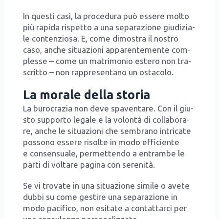
In que­sti casi, la pro­ce­du­ra può esse­re mol­to
più rapi­da rispet­to a una sepa­ra­zio­ne giu­di­zia­
le con­ten­zio­sa. E, come dimo­stra il nostro
caso, anche situa­zio­ni appa­ren­te­men­te com­
ples­se – come un matri­mo­nio este­ro non tra­
scrit­to – non rap­pre­sen­ta­no un osta­co­lo.
La morale della storia
La buro­cra­zia non deve spa­ven­ta­re. Con il giu­
sto sup­por­to lega­le e la volon­tà di col­la­bo­ra­
re, anche le situa­zio­ni che sem­bra­no intri­ca­te
pos­so­no esse­re risol­te in modo effi­cien­te
e con­sen­sua­le, per­met­ten­do a entram­be le
par­ti di vol­ta­re pagi­na con sere­ni­tà.
Se vi tro­va­te in una situa­zio­ne simi­le o ave­te
dub­bi su come gesti­re una sepa­ra­zio­ne in
modo paci­fi­co, non esi­ta­te a con­tat­tar­ci per