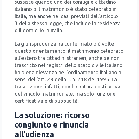
sus­si­ste quan­do uno dei coniu­gi è cit­ta­di­no
ita­lia­no o il matri­mo­nio è sta­to cele­bra­to in
Ita­lia, ma anche nei casi pre­vi­sti dal­l’ar­ti­co­lo
3 del­la stes­sa leg­ge, che inclu­de la resi­den­za
o il domi­ci­lio in Ita­lia.
La giu­ri­spru­den­za ha con­fer­ma­to più vol­te
que­sto orien­ta­men­to: il matri­mo­nio cele­bra­to
all’e­ste­ro tra cit­ta­di­ni stra­nie­ri, anche se non
tra­scrit­to nei regi­stri del­lo sta­to civi­le ita­lia­no,
ha pie­na rile­van­za nel­l’or­di­na­men­to ita­lia­no ai
sen­si del­l’art. 28 del­la L. n. 218 del 1995. La
tra­scri­zio­ne, infat­ti, non ha natu­ra costi­tu­ti­va
del vin­co­lo matri­mo­nia­le, ma solo fun­zio­ne
cer­ti­fi­ca­ti­va e di pub­bli­ci­tà.
La soluzione: ricorso
congiunto e rinuncia
all’udienza