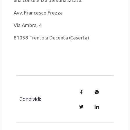
una con­su­len­za per­so­na­liz­za­ta.
Avv. Fran­ce­sco Frez­za
Via Ambra, 4
81038 Tren­to­la Ducen­ta (Caser­ta)
3298732313
0810103718
0810107165
avv.francescofrezza@gmail.com
avv.francescofr
www.studiofrezza.it
Condividi: