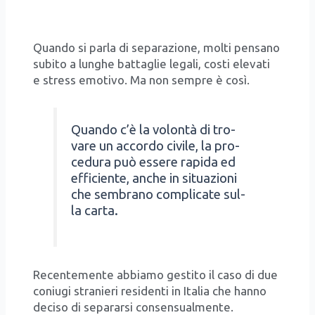
Quan­do si par­la di sepa­ra­zio­ne, mol­ti pen­sa­no
subi­to a lun­ghe bat­ta­glie lega­li, costi ele­va­ti
e stress emo­ti­vo. Ma non sem­pre è così.
Quan­do c’è la volon­tà di tro­
va­re un accor­do civi­le, la pro­
ce­du­ra può esse­re rapi­da ed
effi­cien­te, anche in situa­zio­ni
che sem­bra­no com­pli­ca­te sul­
la car­ta.
Recen­te­men­te abbia­mo gesti­to il caso di due
coniu­gi stra­nie­ri resi­den­ti in Ita­lia che han­no
deci­so di sepa­rar­si con­sen­sual­men­te.