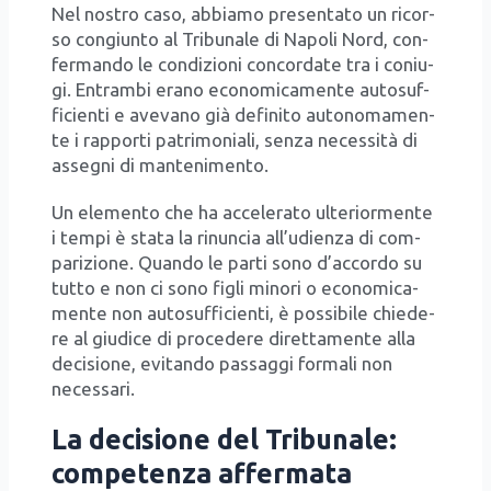
Nel nostro caso, abbia­mo pre­sen­ta­to un ricor­
so con­giun­to al Tri­bu­na­le di Napo­li Nord, con­
fer­man­do le con­di­zio­ni con­cor­da­te tra i coniu­
gi. Entram­bi era­no eco­no­mi­ca­men­te auto­suf­
fi­cien­ti e ave­va­no già defi­ni­to auto­no­ma­men­
te i rap­por­ti patri­mo­nia­li, sen­za neces­si­tà di
asse­gni di man­te­ni­men­to.
Un ele­men­to che ha acce­le­ra­to ulte­rior­men­te
i tem­pi è sta­ta la rinun­cia all’u­dien­za di com­
pa­ri­zio­ne. Quan­do le par­ti sono d’ac­cor­do su
tut­to e non ci sono figli mino­ri o eco­no­mi­ca­
men­te non auto­suf­fi­cien­ti, è pos­si­bi­le chie­de­
re al giu­di­ce di pro­ce­de­re diret­ta­men­te alla
deci­sio­ne, evi­tan­do pas­sag­gi for­ma­li non
neces­sa­ri.
La decisione del Tribunale:
competenza affermata