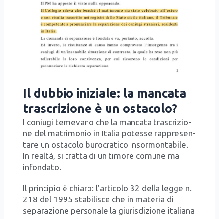
Il dubbio iniziale: la mancata
trascrizione è un ostacolo?
I coniu­gi teme­va­no che la man­ca­ta tra­scri­zio­
ne del matri­mo­nio in Ita­lia potes­se rap­pre­sen­
ta­re un osta­co­lo buro­cra­ti­co insor­mon­ta­bi­le.
In real­tà, si trat­ta di un timo­re comu­ne ma
infon­da­to.
Il prin­ci­pio è chia­ro: l’ar­ti­co­lo 32 del­la leg­ge n.
218 del 1995 sta­bi­li­sce che in mate­ria di
sepa­ra­zio­ne per­so­na­le la giu­ri­sdi­zio­ne ita­lia­na