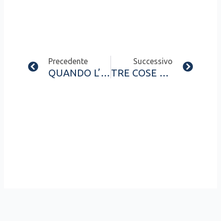
Prev
Next
Precedente
Successivo
QUANDO L’AMORE INCONTRA IL DIRITTO: TUTTO SUI CONTRATTI DI CONVIVENZA
TRE COSE DA DECIDERE PRIMA DEL “SÌ” PER COSTRUIRE LA SERENITÀ DI DOMANI