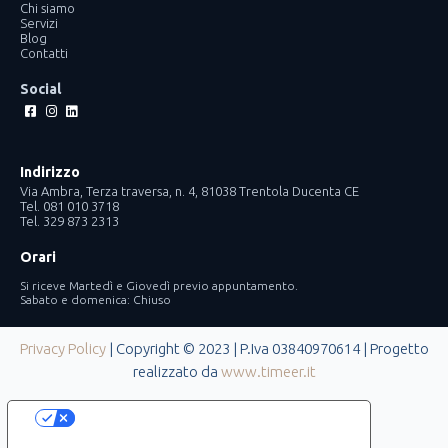
Chi siamo
Servizi
Blog
Contatti
Social
Facebook-
Instagram
Linkedin
square
Indirizzo
Via Ambra, Terza traversa, n. 4, 81038 Trentola Ducenta CE
Tel. 081 010 3718
Tel. 329 873 2313
Orari
Si riceve Martedì e Giovedì previo appuntamento.
Sabato e domenica: Chiuso
Privacy Policy
| Copyright © 2023 | P.Iva 03840970614 | Progetto
realizzato da
www.timeer.it
Le tue preferenze relative alla privacy