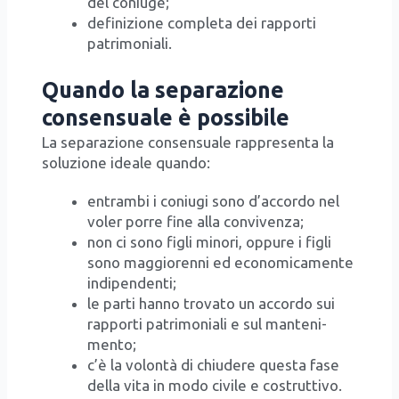
del coniu­ge;
defi­ni­zio­ne com­ple­ta dei rap­por­ti
patri­mo­nia­li.
Quando la separazione
consensuale è possibile
La sepa­ra­zio­ne con­sen­sua­le rap­pre­sen­ta la
solu­zio­ne idea­le quan­do:
entram­bi i coniu­gi sono d’ac­cor­do nel
voler por­re fine alla con­vi­ven­za;
non ci sono figli mino­ri, oppu­re i figli
sono mag­gio­ren­ni ed eco­no­mi­ca­men­te
indi­pen­den­ti;
le par­ti han­no tro­va­to un accor­do sui
rap­por­ti patri­mo­nia­li e sul man­te­ni­
men­to;
c’è la volon­tà di chiu­de­re que­sta fase
del­la vita in modo civi­le e costrut­ti­vo.