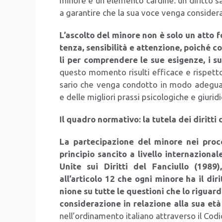
mino­re è un ele­men­to car­di­ne: un dirit­to san­
a garan­ti­re che la sua voce ven­ga con­si­de­ra­
L’a­scol­to del mino­re non è solo un atto 
ten­za, sen­si­bi­li­tà e atten­zio­ne, poi­ché 
li per com­pren­de­re le sue esi­gen­ze, i su
que­sto momen­to risul­ti effi­ca­ce e rispet­to­
sa­rio che ven­ga con­dot­to in modo ade­gua­t
e del­le miglio­ri pras­si psi­co­lo­gi­che e giu­ri­di
Il qua­dro nor­ma­ti­vo: la tute­la dei dirit­ti
La par­te­ci­pa­zio­ne del mino­re nei pro­c
prin­ci­pio san­ci­to a livel­lo inter­na­zio­n
Uni­te sui Dirit­ti del Fan­ciul­lo (1989), 
all’articolo 12 che ogni mino­re ha il dirit
nio­ne su tut­te le que­stio­ni che lo riguar­
con­si­de­ra­zio­ne in rela­zio­ne alla sua età
nell’ordinamento ita­lia­no attra­ver­so il Codi­c