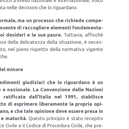
ci­to a livel­lo nazio­na­le e inter­na­zio­na­le, vol­to
ta nel­le deci­sio­ni che lo riguar­da­no.
for­ma­le, ma un pro­ces­so che richie­de com­pe­
con­sen­te di rac­co­glie­re ele­men­ti fon­da­men­ta­
oi desi­de­ri e le sue pau­re.
Tut­ta­via, affin­ché
so del­la deli­ca­tez­za del­la situa­zio­ne, è neces­
o, nel pie­no rispet­to del­la nor­ma­ti­va vigen­te
­che.
 del mino­re
e­di­men­ti giu­di­zia­ri che lo riguar­da­no è un
a­le e nazio­na­le. La Con­ven­zio­ne del­le Nazio­ni
rati­fi­ca­ta dall’Italia nel 1991, sta­bi­li­sce
­to di espri­me­re libe­ra­men­te la pro­pria opi­
da­no, e che tale opi­nio­ne deve esse­re pre­sa in
 e matu­ri­tà.
Que­sto prin­ci­pio è sta­to rece­pi­to
e Civi­le e il Codi­ce di Pro­ce­du­ra Civi­le, che pre­