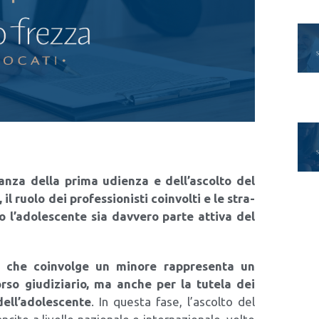
r­tan­za del­la pri­ma udien­za e dell’ascolto del
il ruo­lo dei pro­fes­sio­ni­sti coin­vol­ti e le stra­
o o l’adolescente sia dav­ve­ro par­te atti­va del
 che coin­vol­ge un mino­re rap­pre­sen­ta un
­so giu­di­zia­rio, ma anche per la tute­la dei
­l’a­do­le­scen­te
. In que­sta fase, l’ascolto del