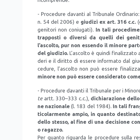
- Pro­ce­du­re davan­ti al Tri­bu­na­le Ordi­na­rio
n. 54 del 2006) e
giu­di­zi ex art. 316 c.c.
(c
geni­to­ri non coniu­ga­ti).
In tali pro­ce­di­me
trap­po­sti o diver­si da quel­li dei geni­
l’ascolto, pur non essen­do il mino­re par­te
del giu­di­zio.
L’ascolto è quin­di fina­liz­za­to 
de­ri e il dirit­to di esse­re infor­ma­to dal giu­
ce­du­re, l’ascolto non può esse­re fina­liz­za­
mino­re non può esse­re con­si­de­ra­to come
- Pro­ce­du­re davan­ti il Tri­bu­na­le per i Mino­r
te
artt. 330–333 c.c.),
dichia­ra­zio­ne del­lo
ne nazio­na­le
(l. 183 del 1984).
In tali fran
ti­co­lar­men­te ampio, in quan­to desti­na­to 
del­lo stes­so, al fine di una deci­sio­ne co
o ragaz­zo.
Per quan­to riguar­da le pro­ce­du­re sul­la respo