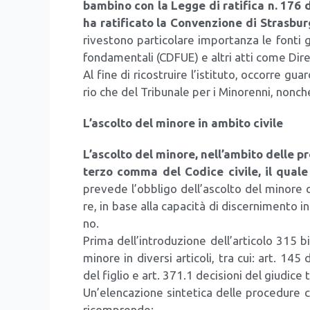
bam­bi­no con la Leg­ge di rati­fi­ca n. 17
ha rati­fi­ca­to la Con­ven­zio­ne di Stra­sbur
rive­sto­no par­ti­co­la­re impor­tan­za le fon­ti g
fon­da­men­ta­li (CDFUE) e altri atti come Diret
Al fine di rico­strui­re l’istituto, occor­re guar
rio che del Tri­bu­na­le per i Mino­ren­ni, non­c
L’ascolto del mino­re in ambi­to civi­le
L’ascolto del mino­re, nell’ambito del­le pro­
ter­zo com­ma del Codi­ce civi­le, il qua­le s
pre­ve­de l’obbligo dell’ascolto del mino­re c
re, in base alla capa­ci­tà di discer­ni­men­to in
no.
Pri­ma dell’introduzione dell’articolo 315 bis,
mino­re in diver­si arti­co­li, tra cui: art. 145
del figlio e art. 371.1 deci­sio­ni del giu­di­ce t
Un’elencazione sin­te­ti­ca del­le pro­ce­du­re c
ricom­pren­de: