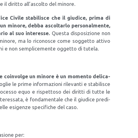
re il dirit­to all’ascolto del mino­re.
­ce Civi­le sta­bi­li­sce che il giu­di­ce, pri­ma di
 un mino­re, deb­ba ascol­tar­lo per­so­nal­men­te,
rio al suo inte­res­se.
Que­sta dispo­si­zio­ne non
l mino­re, ma lo rico­no­sce come sog­get­to atti­vo
­mi e non sem­pli­ce­men­te ogget­to di tute­la.
he coin­vol­ge un mino­re è un momen­to deli­ca­
o­glie le pri­me infor­ma­zio­ni rile­van­ti e sta­bi­li­sce
ro­ces­so equo e rispet­to­so dei dirit­ti di tut­te le
e­res­sa­ta, è fon­da­men­ta­le che il giu­di­ce pre­di­
­le esi­gen­ze spe­ci­fi­che del caso.
casione per: