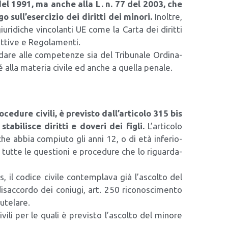
6 del 1991, ma anche alla L. n. 77 del 2003, che
­go sull’esercizio dei dirit­ti dei mino­ri.
Inol­tre,
iu­ri­di­che vin­co­lan­ti UE come la Car­ta dei dirit­ti
­ti­ve e Rego­la­men­ti.
­da­re alle com­pe­ten­ze sia del Tri­bu­na­le Ordi­na­
hé alla mate­ria civi­le ed anche a quel­la pena­le.
ce­du­re civi­li, è pre­vi­sto dall’articolo 315 bis
ta­bi­li­sce dirit­ti e dove­ri dei figli.
L’articolo
he abbia com­piu­to gli anni 12, o di età infe­rio­
 tut­te le que­stio­ni e pro­ce­du­re che lo riguar­da­
 il codi­ce civi­le con­tem­pla­va già l’ascolto del
 disac­cor­do dei coniu­gi, art. 250 rico­no­sci­men­to
ute­la­re.
ivi­li per le qua­li è pre­vi­sto l’ascolto del mino­re