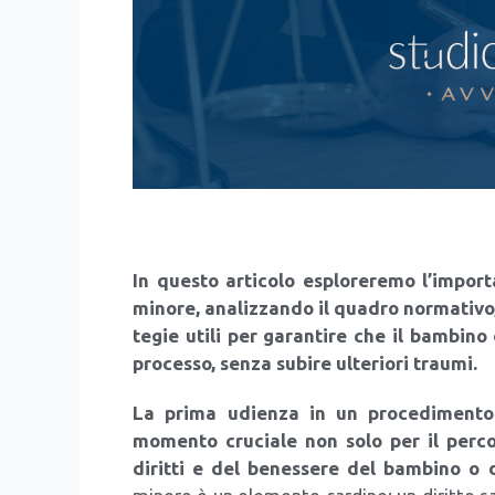
In que­sto arti­co­lo esplo­re­re­mo l’im­po
mino­re, ana­liz­zan­do il qua­dro nor­ma­ti­vo, 
te­gie uti­li per garan­ti­re che il bam­bi­n
pro­ces­so, sen­za subi­re ulte­rio­ri trau­mi.
La pri­ma udien­za in un pro­ce­di­men­to
momen­to cru­cia­le non solo per il per­cor
dirit­ti e del benes­se­re del bam­bi­no o del