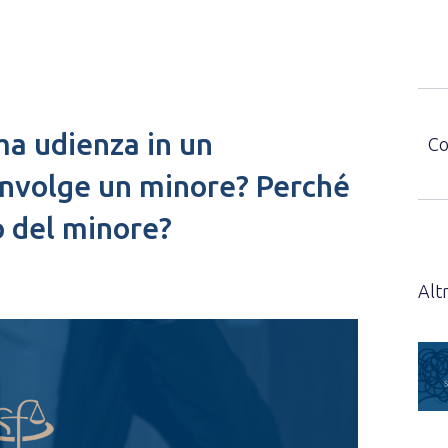
ma udienza in un
Co
nvolge un minore? Perché
o del minore?
Altr