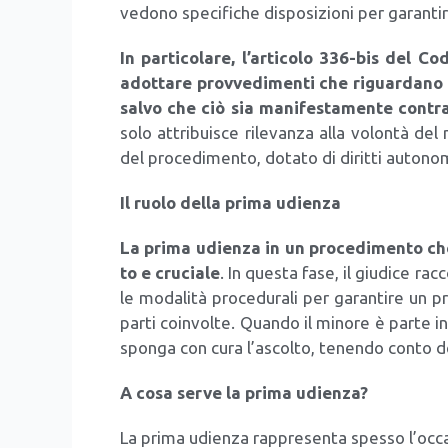
ve­do­no spe­ci­fi­che dispo­si­zio­ni per garan­ti­
In par­ti­co­la­re, l’articolo 336-bis del Codi
adot­ta­re prov­ve­di­men­ti che riguar­da­no
sal­vo che ciò sia mani­fe­sta­men­te con­tra­
solo attri­bui­sce rile­van­za alla volon­tà de
del pro­ce­di­men­to, dota­to di dirit­ti auto­no
Il ruo­lo del­la pri­ma udien­za
La pri­ma udien­za in un pro­ce­di­men­to c
to e cru­cia­le
. In que­sta fase, il giu­di­ce rac­c
le moda­li­tà pro­ce­du­ra­li per garan­ti­re un p
par­ti coin­vol­te. Quan­do il mino­re è par­te int
spon­ga con cura l’ascolto, tenen­do con­to del
A cosa ser­ve la pri­ma udien­za?
La pri­ma udien­za rap­pre­sen­ta spes­so l’oc