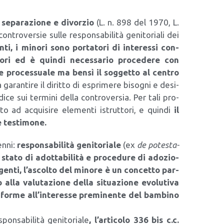
:
sepa­ra­zio­ne e divor­zio
(L. n. 898 del 1970, L.
on­tro­ver­sie sul­le respon­sa­bi­li­tà geni­to­ria­li dei
n­ti, i mino­ri sono por­ta­to­ri di inte­res­si con­
to­ri ed è quin­di neces­sa­rio pro­ce­de­re con
 pro­ces­sua­le ma ben­sì il sog­get­to al cen­tro
a garan­ti­re il dirit­to di espri­me­re biso­gni e desi­
di­ce sui ter­mi­ni del­la con­tro­ver­sia. Per tali pro­
to ad acqui­si­re ele­men­ti istrut­to­ri, e quin­di
il
 testi­mo­ne.
en­ni:
respon­sa­bi­li­tà geni­to­ria­le
(ex
de pote­sta­
 sta­to di adot­ta­bi­li­tà e pro­ce­du­re di ado­zio­
­gen­ti, l’ascolto del mino­re è un con­cet­to par­
alla valu­ta­zio­ne del­la situa­zio­ne evo­lu­ti­va
n­for­me all’interesse pre­mi­nen­te del bam­bi­no
n­sa­bi­li­tà geni­to­ria­le
, l’articolo 336 bis c.c.