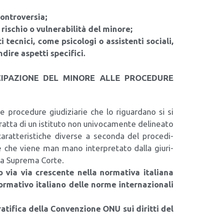
on­tro­ver­sia;
 rischio o vul­ne­ra­bi­li­tà del mino­re;
i tec­ni­ci, come psi­co­lo­gi o assi­sten­ti socia­li,
i­re aspet­ti spe­ci­fi­ci.
IPAZIONE DEL MINORE ALLE PROCEDURE
le pro­ce­du­re giu­di­zia­rie che lo riguar­da­no si si
trat­ta di un isti­tu­to non uni­vo­ca­men­te deli­nea­to
 carat­te­ri­sti­che diver­se a secon­da del pro­ce­di­
e che vie­ne man mano inter­pre­ta­to dal­la giu­ri­
l­la Supre­ma Cor­te.
ia via cre­scen­te nel­la nor­ma­ti­va ita­lia­na
­ma­ti­vo ita­lia­no del­le nor­me inter­na­zio­na­li
rati­fi­ca del­la Con­ven­zio­ne ONU sui dirit­ti del