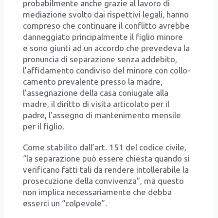
pro­ba­bil­men­te anche gra­zie al lavo­ro di
media­zio­ne svol­to dai rispet­ti­vi lega­li, han­no
com­pre­so che con­ti­nua­re il con­flit­to avreb­be
dan­neg­gia­to prin­ci­pal­men­te il figlio mino­re
e sono giun­ti ad un accor­do che pre­ve­de­va la
pro­nun­cia di sepa­ra­zio­ne sen­za adde­bi­to,
l’affidamento con­di­vi­so del mino­re con col­lo­
ca­men­to pre­va­len­te pres­so la madre,
l’assegnazione del­la casa coniu­ga­le alla
madre, il dirit­to di visi­ta arti­co­la­to per il
padre, l’assegno di man­te­ni­men­to men­si­le
per il figlio.
Come sta­bi­li­to dal­l’art. 151 del codi­ce civi­le,
“la sepa­ra­zio­ne può esse­re chie­sta quan­do si
veri­fi­ca­no fat­ti tali da ren­de­re intol­le­ra­bi­le la
pro­se­cu­zio­ne del­la con­vi­ven­za”, ma que­sto
non impli­ca neces­sa­ria­men­te che deb­ba
esser­ci un “col­pe­vo­le”.