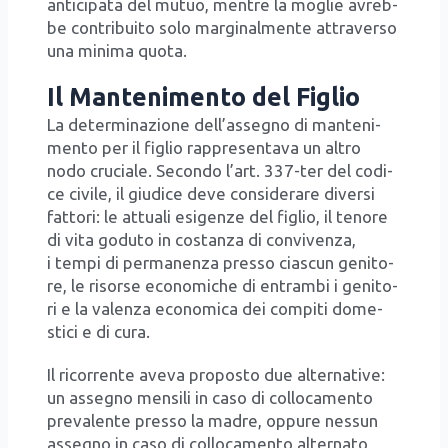
anti­ci­pa­ta del mutuo, men­tre la moglie avreb­
be con­tri­bui­to solo mar­gi­nal­men­te attra­ver­so
una mini­ma quo­ta.
Il Mantenimento del Figlio
La deter­mi­na­zio­ne del­l’as­se­gno di man­te­ni­
men­to per il figlio rap­pre­sen­ta­va un altro
nodo cru­cia­le. Secon­do l’art. 337-ter del codi­
ce civi­le, il giu­di­ce deve con­si­de­ra­re diver­si
fat­to­ri: le attua­li esi­gen­ze del figlio, il teno­re
di vita godu­to in costan­za di con­vi­ven­za,
i tem­pi di per­ma­nen­za pres­so cia­scun geni­to­
re, le risor­se eco­no­mi­che di entram­bi i geni­to­
ri e la valen­za eco­no­mi­ca dei com­pi­ti dome­
sti­ci e di cura.
Il ricor­ren­te ave­va pro­po­sto due alter­na­ti­ve:
un asse­gno men­si­li in caso di col­lo­ca­men­to
pre­va­len­te pres­so la madre, oppu­re nes­sun
asse­gno in caso di col­lo­ca­men­to alter­na­to