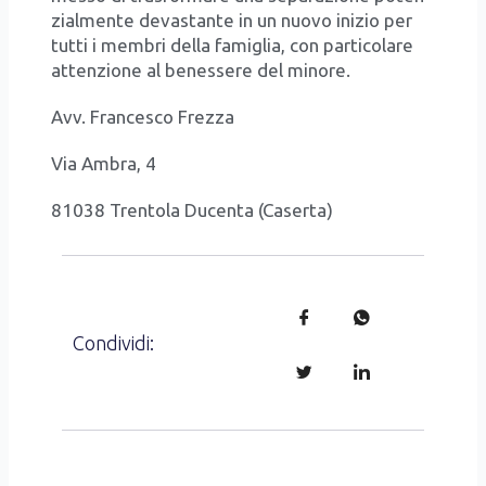
zial­men­te deva­stan­te in un nuo­vo ini­zio per
tut­ti i mem­bri del­la fami­glia, con par­ti­co­la­re
atten­zio­ne al benes­se­re del mino­re.
Avv. Fran­ce­sco Frez­za
Via Ambra, 4
81038 Tren­to­la Ducen­ta (Caser­ta)
Condividi: