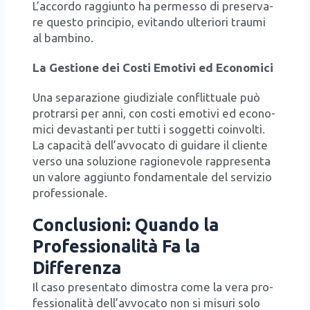
L’ac­cor­do rag­giun­to ha per­mes­so di pre­ser­va­
re que­sto prin­ci­pio, evi­tan­do ulte­rio­ri trau­mi
al bam­bi­no.
La Gestio­ne dei Costi Emo­ti­vi ed Eco­no­mi­ci
Una sepa­ra­zio­ne giu­di­zia­le con­flit­tua­le può
pro­trar­si per anni, con costi emo­ti­vi ed eco­no­
mi­ci deva­stan­ti per tut­ti i sog­get­ti coin­vol­ti.
La capa­ci­tà del­l’av­vo­ca­to di gui­da­re il clien­te
ver­so una solu­zio­ne ragio­ne­vo­le rap­pre­sen­ta
un valo­re aggiun­to fon­da­men­ta­le del ser­vi­zio
pro­fes­sio­na­le.
Conclusioni: Quando la
Professionalità Fa la
Differenza
Il caso pre­sen­ta­to dimo­stra come la vera pro­
fes­sio­na­li­tà del­l’av­vo­ca­to non si misu­ri solo