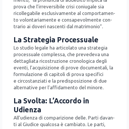
pro­va che l’ir­re­ver­si­bi­le cri­si coniu­ga­le sia
ricol­le­ga­bi­le esclu­si­va­men­te al com­por­ta­men­
to volon­ta­ria­men­te e con­sa­pe­vol­men­te con­
tra­rio ai dove­ri nascen­ti dal matri­mo­nio”.
La Strategia Processuale
Lo stu­dio lega­le ha arti­co­la­to una stra­te­gia
pro­ces­sua­le com­ples­sa, che pre­ve­de­va una
det­ta­glia­ta rico­stru­zio­ne cro­no­lo­gi­ca degli
even­ti, l’ac­qui­si­zio­ne di pro­ve docu­men­ta­li, la
for­mu­la­zio­ne di capi­to­li di pro­va spe­ci­fi­ci
e cir­co­stan­zia­ti e la pre­di­spo­si­zio­ne di due
alter­na­ti­ve per l’af­fi­da­men­to del mino­re.
La Svolta: L’Accordo in
Udienza
All’u­dien­za di com­pa­ri­zio­ne del­le. Par­ti davan­
ti al Giu­di­ce qual­co­sa è cam­bia­to. Le par­ti,