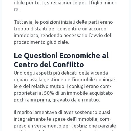
ri­bi­le per tut­ti, spe­cial­men­te per il figlio mino­
re.
Tut­ta­via, le posi­zio­ni ini­zia­li del­le par­ti era­no
trop­po distan­ti per con­sen­ti­re un accor­do
imme­dia­to, ren­den­do neces­sa­rio l’av­vio del
pro­ce­di­men­to giu­di­zia­le.
Le Questioni Economiche al
Centro del Conflitto
Uno degli aspet­ti più deli­ca­ti del­la vicen­da
riguar­da­va la gestio­ne del­l’im­mo­bi­le coniu­ga­
le e del rela­ti­vo mutuo. I coniu­gi era­no com­
pro­prie­ta­ri al 50% di un immo­bi­le acqui­sta­to
pochi anni pri­ma, gra­va­to da un mutuo.
Il mari­to lamen­ta­va di aver soste­nu­to qua­si
inte­gral­men­te le spe­se del­l’im­mo­bi­le, com­
pre­so un ver­sa­men­to per l’e­stin­zio­ne par­zia­le