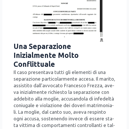
Una Separazione
Inizialmente Molto
Conflittuale
Il caso pre­sen­ta­va tut­ti gli ele­men­ti di una
sepa­ra­zio­ne par­ti­co­lar­men­te acce­sa. Il mari­to,
assi­sti­to dal­l’av­vo­ca­to Fran­ce­sco Frez­za, ave­
va ini­zial­men­te richie­sto la sepa­ra­zio­ne con
adde­bi­to alla moglie, accu­san­do­la di infe­del­tà
coniu­ga­le e vio­la­zio­ne dei dove­ri matri­mo­nia­
li. La moglie, dal can­to suo, ave­va respin­to
ogni accu­sa, soste­nen­do inve­ce di esse­re sta­
ta vit­ti­ma di com­por­ta­men­ti con­trol­lan­ti e tal­