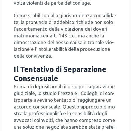
vol­ta vio­len­ti da par­te del coniu­ge.
Come sta­bi­li­to dal­la giu­ri­spru­den­za con­so­li­da­
ta, la pro­nun­cia di adde­bi­to richie­de non solo
l’ac­cer­ta­men­to del­la vio­la­zio­ne dei dove­ri
matri­mo­nia­li ex art. 143 c.c., ma anche la
dimo­stra­zio­ne del nes­so cau­sa­le tra tale vio­
la­zio­ne e l’in­tol­le­ra­bi­li­tà del­la pro­se­cu­zio­ne
del­la con­vi­ven­za.
Il Tentativo di Separazione
Consensuale
Pri­ma di depo­si­ta­re il ricor­so per sepa­ra­zio­ne
giu­di­zia­le, lo stu­dio Frez­za e i Col­le­ghi di con­
tro­par­te ave­va­no ten­ta­to di rag­giun­ge­re un
accor­do con­sen­sua­le. Que­sto approc­cio dimo­
stra la pro­fes­sio­na­li­tà e la sen­si­bi­li­tà degli
avvo­ca­ti coin­vol­ti, che han­no com­pre­so come
una solu­zio­ne nego­zia­ta sareb­be sta­ta pre­fe­