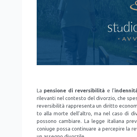
La
pen­sio­ne di rever­si­bi­li­tà
e l’
inden­ni­
rile­van­ti nel con­te­sto del divor­zio, che sp
rever­si­bi­li­tà rap­pre­sen­ta un dirit­to eco­no
to alla mor­te del­l’al­tro, ma nel caso di div
pos­so­no cam­bia­re. La leg­ge ita­lia­na pre­ve
coniu­ge pos­sa con­ti­nua­re a per­ce­pi­re la reve
un asse­gno divor­zi­le.