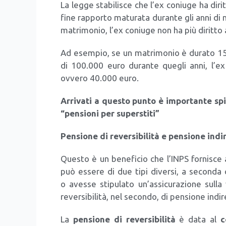
La leg­ge sta­bi­li­sce che l’ex coniu­ge ha diri
fine rap­por­to matu­ra­ta duran­te gli anni di m
matri­mo­nio, l’ex coniu­ge non ha più dirit­to 
Ad esem­pio, se un matri­mo­nio è dura­to 15 a
di 100.000 euro duran­te que­gli anni, l’ex
ovve­ro 40.000 euro.
Arri­va­ti a que­sto pun­to è impor­tan­te spi
“pen­sio­ni per super­sti­ti”
Pen­sio­ne di rever­si­bi­li­tà e pen­sio­ne indi­
Que­sto è un bene­fi­cio che l’INPS for­ni­sce 
può esse­re di due tipi diver­si, a secon­da c
o aves­se sti­pu­la­to un’as­si­cu­ra­zio­ne sul
rever­si­bi­li­tà, nel secon­do, di pen­sio­ne indi­r
La
pen­sio­ne di rever­si­bi­li­tà
è data al
c