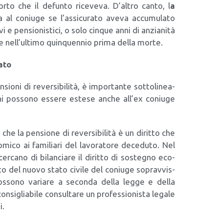
or­to che il defun­to rice­ve­va. D’al­tro can­to, l
a
al coniu­ge se l’as­si­cu­ra­to ave­va accu­mu­la­to
­vi e pen­sio­ni­sti­ci, o solo cin­que anni di anzia­ni­tà
tre nel­l’ul­ti­mo quin­quen­nio pri­ma del­la mor­te.
a­to
io­ni di rever­si­bi­li­tà, è impor­tan­te sot­to­li­nea­
io­ni pos­so­no esse­re este­se anche all’ex coniu­ge
he la pen­sio­ne di rever­si­bi­li­tà è un dirit­to che
­mi­co ai fami­lia­ri del lavo­ra­to­re dece­du­to. Nel
er­ca­no di bilan­cia­re il dirit­to di soste­gno eco­
­to del nuo­vo sta­to civi­le del coniu­ge soprav­vis­
e pos­so­no varia­re a secon­da del­la leg­ge e del­la
­si­glia­bi­le con­sul­ta­re un pro­fes­sio­ni­sta lega­le
i.