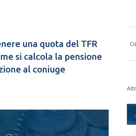
enere una quota del TFR
Co
ome si calcola la pensione
azione al coniuge
Altr