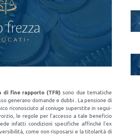
tà di fine rap­por­to (TFR)
sono due tema­ti­che
es­so gene­ra­no doman­de e dub­bi . La pen­sio­ne di
­mi­co rico­no­sciu­to al coniu­ge super­sti­te in segui­
or­zio, le rego­le per l’ac­ces­so a tale bene­fi­cio
­de infat­ti con­di­zio­ni spe­ci­fi­che affin­ché l’ex
r­si­bi­li­tà, come non rispo­sar­si e la tito­la­ri­tà di