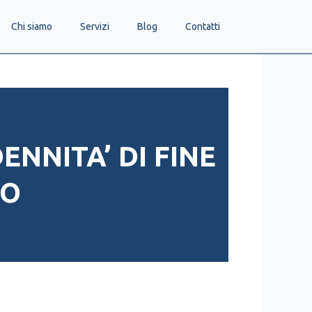
Chi siamo
Servizi
Blog
Contatti
DENNITA’ DI FINE
IO