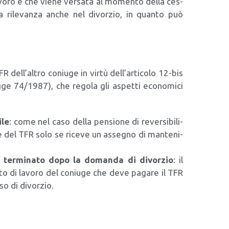
lavo­ro e che vie­ne ver­sa­ta al momen­to del­la ces­
 ha rile­van­za anche nel divor­zio, in quan­to può
R dell’altro coniu­ge in vir­tù dell’articolo 12-bis
­ge 74/​1987), che rego­la gli aspet­ti eco­no­mi­ci
­le
: come nel caso del­la pen­sio­ne di rever­si­bi­li­
te del TFR solo se rice­ve un asse­gno di man­te­ni­
re ter­mi­na­to dopo la doman­da di divor­zio
: il
r­to di lavo­ro del coniu­ge che deve paga­re il TFR
so di divor­zio.