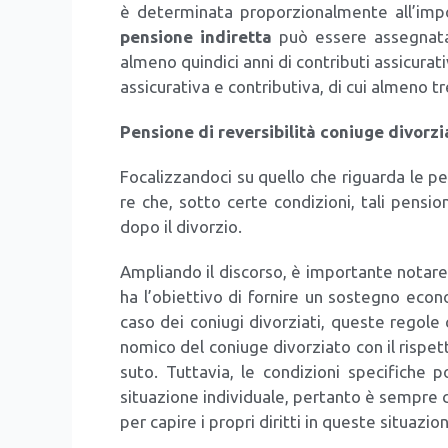
è deter­mi­na­ta pro­por­zio­nal­men­te all’im­p
pen­sio­ne indi­ret­ta
può esse­re asse­gna­ta 
alme­no quin­di­ci anni di con­tri­bu­ti assi­cu­ra­ti
assi­cu­ra­ti­va e con­tri­bu­ti­va, di cui alme­no 
Pen­sio­ne di rever­si­bi­li­tà coniu­ge divor­zi
Foca­liz­zan­do­ci su quel­lo che riguar­da le pen­s
re che, sot­to cer­te con­di­zio­ni, tali pen­s
dopo il divor­zio.
Amplian­do il discor­so, è impor­tan­te nota­re c
ha l’o­biet­ti­vo di for­ni­re un soste­gno eco­no
caso dei coniu­gi divor­zia­ti, que­ste rego­le c
no­mi­co del coniu­ge divor­zia­to con il rispet
su­to. Tut­ta­via, le con­di­zio­ni spe­ci­fi­ch
situa­zio­ne indi­vi­dua­le, per­tan­to è sem­pre con
per capi­re i pro­pri dirit­ti in que­ste situa­zio­n