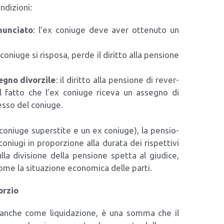
di­zio­ni:
nun­cia­to
: l’ex coniu­ge deve aver otte­nu­to un
 coniu­ge si rispo­sa, per­de il dirit­to alla pen­sio­ne
­gno divor­zi­le
: il dirit­to alla pen­sio­ne di rever­
to al fat­to che l’ex coniu­ge rice­va un asse­gno di
s­so del coniu­ge.
coniu­ge super­sti­te e un ex coniu­ge), la pen­sio­
 coniu­gi in pro­por­zio­ne alla dura­ta dei rispet­ti­vi
l­la divi­sio­ne del­la pen­sio­ne spet­ta al giu­di­ce,
me la situa­zio­ne eco­no­mi­ca del­le par­ti.
or­zio
anche come liqui­da­zio­ne, è una som­ma che il