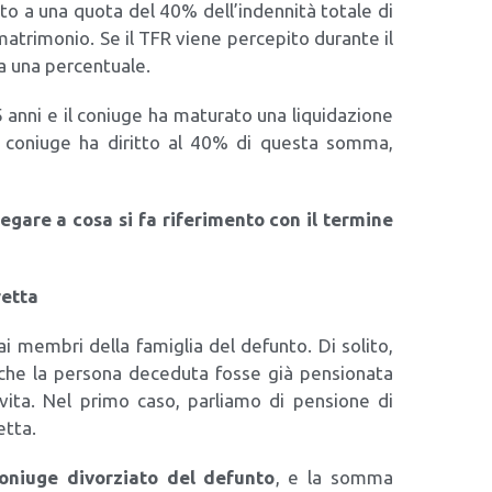
t­to a una quo­ta del 40% del­l’in­den­ni­tà tota­le di
atri­mo­nio. Se il TFR vie­ne per­ce­pi­to duran­te il
a una per­cen­tua­le.
nni e il coniu­ge ha matu­ra­to una liqui­da­zio­ne
 coniu­ge ha dirit­to al 40% di que­sta som­ma,
e­ga­re a cosa si fa rife­ri­men­to con il ter­mi­ne
ret­ta
ai mem­bri del­la fami­glia del defun­to. Di soli­to,
he la per­so­na dece­du­ta fos­se già pen­sio­na­ta
­la vita. Nel pri­mo caso, par­lia­mo di pen­sio­ne di
et­ta.
oniu­ge divor­zia­to del defun­to
, e la som­ma