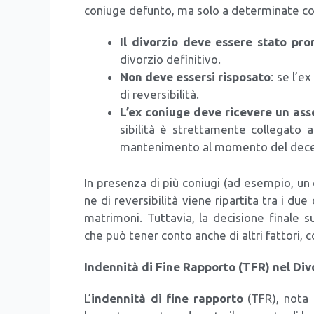
coniu­ge defun­to, ma solo a deter­mi­na­te con­
Il divor­zio deve esse­re sta­to pro­
divor­zio defi­ni­ti­vo.
Non deve esser­si rispo­sa­to
: se l’ex
di rever­si­bi­li­tà.
L’ex coniu­ge deve rice­ve­re un asse
si­bi­li­tà è stret­ta­men­te col­le­ga­
man­te­ni­men­to al momen­to del dece
In pre­sen­za di più coniu­gi (ad esem­pio, un 
ne di rever­si­bi­li­tà vie­ne ripar­ti­ta tra i due
matri­mo­ni. Tut­ta­via, la deci­sio­ne fina­le su
che può tener con­to anche di altri fat­to­ri, co
Inden­ni­tà di Fine Rap­por­to (TFR) nel Div
L’
inden­ni­tà di fine rap­por­to
(TFR), nota 