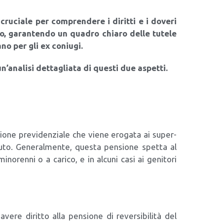
è cru­cia­le per com­pren­de­re i dirit­ti e i dove­ri
o, garan­ten­do un qua­dro chia­ro del­le tute­le
lia­no per gli ex coniu­gi.
­na­li­si det­ta­glia­ta di que­sti due aspet­ti.
o­ne pre­vi­den­zia­le che vie­ne ero­ga­ta ai super­
du­to. Gene­ral­men­te, que­sta pen­sio­ne spet­ta al
ino­ren­ni o a cari­co, e in alcu­ni casi ai geni­to­ri
­re dirit­to alla pen­sio­ne di rever­si­bi­li­tà del