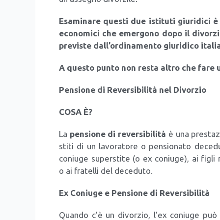
Esa­mi­na­re que­sti due isti­tu­ti giu­ri­di­ci 
eco­no­mi­ci che emer­go­no dopo il divor­zi
pre­vi­ste dal­l’or­di­na­men­to giu­ri­di­co ita­
A que­sto pun­to non resta altro che fare un’a
Pen­sio­ne di Rever­si­bi­li­tà nel Divor­zio
COSA È?
La
pen­sio­ne di rever­si­bi­li­tà
è una pre­sta­zi
sti­ti di un lavo­ra­to­re o pen­sio­na­to dece­
coniu­ge super­sti­te (o ex coniu­ge), ai figli m
o ai fra­tel­li del dece­du­to.
Ex Coniu­ge e Pen­sio­ne di Rever­si­bi­li­tà
Quan­do c’è un divor­zio, l’ex coniu­ge può ave