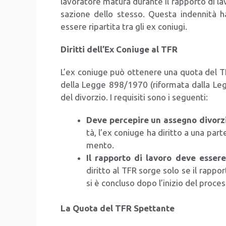
lavo­ra­to­re matu­ra duran­te il rap­por­to di 
sa­zio­ne del­lo stes­so. Que­sta inden­ni­tà
esse­re ripar­ti­ta tra gli ex coniu­gi.
Dirit­ti del­l’Ex Coniu­ge al TFR
L’ex coniu­ge può otte­ne­re una quo­ta del TF
del­la Leg­ge 898/​1970 (rifor­ma­ta dal­la Leg
del divor­zio. I requi­si­ti sono i seguen­ti:
Deve per­ce­pi­re un asse­gno divor­zi
tà, l’ex coniu­ge ha dirit­to a una par­
men­to.
Il rap­por­to di lavo­ro deve esse­
dirit­to al TFR sor­ge solo se il rap­po
si è con­clu­so dopo l’inizio del pro­ces­
La Quo­ta del TFR Spet­tan­te