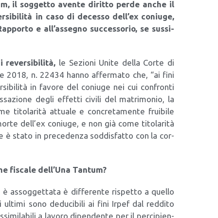
m, il sog­get­to aven­te dirit­to per­de anche il
r­si­bi­li­tà in caso di deces­so dell’ex coniu­ge,
Rap­por­to e all’assegno suc­ces­so­rio, se sus­si­
ever­si­bi­li­tà,
le Sezio­ni Uni­te del­la Cor­te di
re 2018, n. 22434 han­no affer­ma­to che, “ai fini
si­bi­li­tà in favo­re del coniu­ge nei cui con­fron­ti
­sa­zio­ne degli effet­ti civi­li del matri­mo­nio, la
 tito­la­ri­tà attua­le e con­cre­ta­men­te frui­bi­le
or­te dell’ex coniu­ge, e non già come tito­la­ri­tà
e è sta­to in pre­ce­den­za sod­di­sfat­to con la cor­
me fisca­le dell’Una Tan­tum?
m
è assog­get­ta­ta è dif­fe­ren­te rispet­to a quel­lo
 ulti­mi sono dedu­ci­bi­li ai fini Irpef dal red­di­to
si­mi­la­bi­li a lavo­ro dipen­den­te per il per­ci­pien­