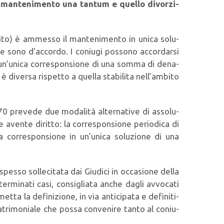
i man­te­ni­men­to una tan­tum e quel­lo divor­zi­
i­to) è ammes­so il man­te­ni­men­to in uni­ca solu­
e sono d’accordo. I coniu­gi pos­so­no accor­dar­si
on un’unica cor­re­spon­sio­ne di una som­ma di dena­
 è diver­sa rispet­to a quel­la sta­bi­li­ta nell’ambito
 pre­ve­de due moda­li­tà alter­na­ti­ve di asso­lu­
aven­te dirit­to: la cor­re­spon­sio­ne perio­di­ca di
a cor­re­spon­sio­ne in un’unica solu­zio­ne di una
es­so sol­le­ci­ta­ta dai Giu­di­ci in occa­sio­ne del­la
er­mi­na­ti casi, con­si­glia­ta anche dagli avvo­ca­ti
t­ta la defi­ni­zio­ne, in via anti­ci­pa­ta e defi­ni­ti­
tri­mo­nia­le che pos­sa con­ve­ni­re tan­to al coniu­