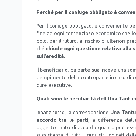
Per­ché per il coniu­ge obbli­ga­to è con­ve­n
Per il coniu­ge obbli­ga­to, è con­ve­nien­te per
fine ad ogni con­ten­zio­so eco­no­mi­co che lo
do­lo, per il futu­ro, al rischio di ulte­rio­ri 
ché
chiu­de ogni que­stio­ne rela­ti­va alla s
sull’eredità.
Il bene­fi­cia­rio, da par­te sua, rice­ve una s
dem­pi­men­to del­la con­tro­par­te in caso di co
du­re ese­cu­ti­ve.
Qua­li sono le pecu­lia­ri­tà dell’Una Tan­tu
Innan­zi­tut­to, la cor­re­spon­sio­ne
Una Tan­t
accor­do tra le par­ti
, a dif­fe­ren­za dell’
ogget­to tan­to di accor­do quan­to può esse­r
sus­si­sten­za di tut­ti i requi­si­ti indi­ca­ti da