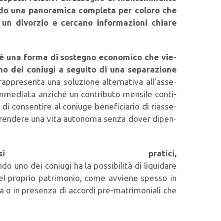
n­do una pano­ra­mi­ca com­ple­ta per colo­ro che
un divor­zio e cer­ca­no infor­ma­zio­ni chia­re
 è una for­ma di soste­gno eco­no­mi­co che vie­
no dei coniu­gi a segui­to di una sepa­ra­zio­ne
­pre­sen­ta una solu­zio­ne alter­na­ti­va all’as­se­
mme­dia­ta anzi­ché un con­tri­bu­to men­si­le con­ti­
i con­sen­ti­re al coniu­ge bene­fi­cia­rio di rias­se­
ripren­de­re una vita auto­no­ma sen­za dover dipen­
pra­ti­ci,
 uno dei coniu­gi ha la pos­si­bi­li­tà di liqui­da­re
del pro­prio patri­mo­nio, come avvie­ne spes­so in
i­ca o in pre­sen­za di accor­di pre-matri­mo­nia­li che