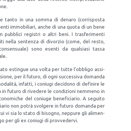
o­ne.
re tan­to in una som­ma di dena­ro (cor­ri­spo­sta
en­ti immo­bi­lia­ri, anche di una quo­ta di un bene
pub­bli­ci regi­stri o altri beni. I tra­sfe­ri­men­ti
pi­ti nel­la sen­ten­za di divor­zio (come, del resto,
con­sen­sua­le) sono esen­ti da qual­sia­si tas­sa
­le.
­ga­to estin­gue una vol­ta per tut­te l’obbligo assi­
u­sio­ne, per il futu­ro, di ogni suc­ces­si­va doman­da
a­li­tà, infat­ti, i coniu­gi deci­do­no di defi­ni­re le
tà in futu­ro di rive­de­re le con­di­zio­ni nem­me­no in
co­no­mi­che del coniu­ge bene­fi­cia­rio. A segui­to
i­cia­rio non potrà svol­ge­re in futu­ro doman­da per
i vi sia lo sta­to di biso­gno, nep­pu­re gli ali­men­
o per gli ex coniu­gi di prov­ve­der­vi.