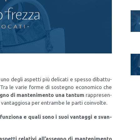
i, uno degli aspet­ti più deli­ca­ti e spes­so dibat­tu­
o. Tra le varie for­me di soste­gno eco­no­mi­co che
e­gno di man­te­ni­men­to una tan­tum
rap­pre­sen­
i, van­tag­gio­sa per entram­be le par­ti coin­vol­te.
un­zio­na e qua­li sono i suoi van­tag­gi e svan­
aspet­ti rela­ti­vi all’as­se­gno di man­te­ni­men­to