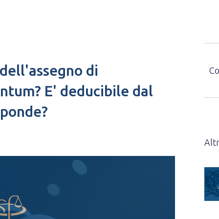
 dell'assegno di
Co
tum? E' deducibile dal
isponde?
Altr