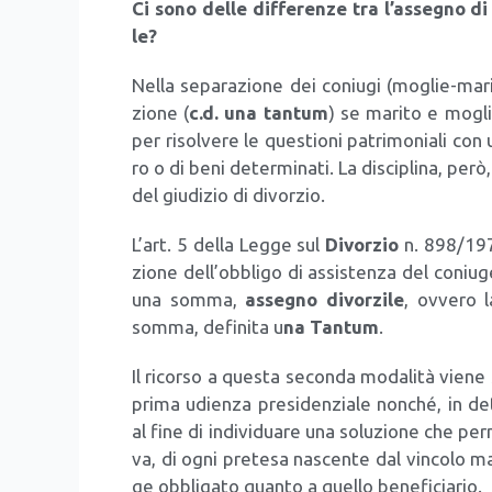
Ci sono del­le dif­fe­ren­ze tra l’assegno d
le?
Nel­la sepa­ra­zio­ne dei coniu­gi (moglie-mar
zio­ne (
c.d. una tan­tum
) se mari­to e mogli
per risol­ve­re le que­stio­ni patri­mo­nia­li c
ro o di beni deter­mi­na­ti. La disci­pli­na, però,
del giu­di­zio di divor­zio.
L’art. 5 del­la Leg­ge sul
Divor­zio
n. 898/​1970
zio­ne dell’obbligo di assi­sten­za del coniu­ge 
una som­ma,
asse­gno divor­zi­le
, ovve­ro l
som­ma, defi­ni­ta u
na Tan­tum
.
Il ricor­so a que­sta secon­da moda­li­tà vie­ne sp
pri­ma udien­za pre­si­den­zia­le non­ché, in det
al fine di indi­vi­dua­re una solu­zio­ne che per­me
va, di ogni pre­te­sa nascen­te dal vin­co­lo ma
ge obbli­ga­to quan­to a quel­lo bene­fi­cia­rio.