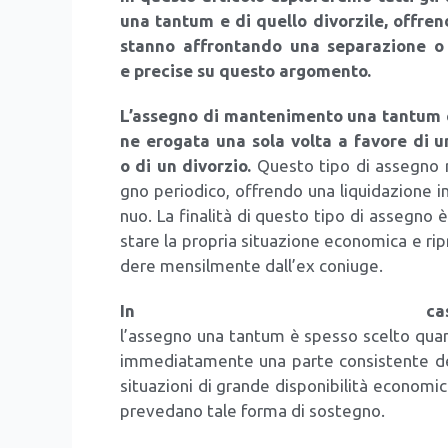
una tan­tum e di quel­lo divor­zi­le, offre
stan­no affron­tan­do una sepa­ra­zio­ne o 
e pre­ci­se su que­sto argo­men­to.
L’as­se­gno di man­te­ni­men­to una tan­tum
ne ero­ga­ta una sola vol­ta a favo­re di u
o di un divor­zio.
Que­sto tipo di asse­gno rap
gno perio­di­co, offren­do una liqui­da­zio­ne i
nuo. La fina­li­tà di que­sto tipo di asse­gno è d
sta­re la pro­pria situa­zio­ne eco­no­mi­ca e 
de­re men­sil­men­te dal­l’ex coniu­ge.
In casi 
l’as­se­gno una tan­tum è spes­so scel­to quan­do
imme­dia­ta­men­te una par­te con­si­sten­te 
situa­zio­ni di gran­de dispo­ni­bi­li­tà eco­no­m
pre­ve­da­no tale for­ma di soste­gno.