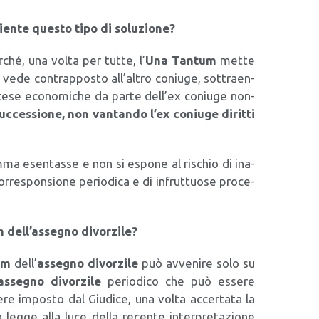
ien­te que­sto tipo di solu­zio­ne?
­ché, una vol­ta per tut­te, l’
Una Tan­tum
met­te
 vede con­trap­po­sto all’altro coniu­ge, sot­traen­
pre­te­se eco­no­mi­che da par­te dell’ex coniu­ge non­
uc­ces­sio­ne, non van­tan­do l’ex coniu­ge dirit­ti
om­ma esen­tas­se e non si espo­ne al rischio di ina­
r­re­spon­sio­ne perio­di­ca e di infrut­tuo­se pro­ce­
m dell’assegno divor­zi­le?
um
dell’
asse­gno divor­zi­le
può avve­ni­re solo su
asse­gno divor­zi­le
perio­di­co che può esse­re
e impo­sto dal Giu­di­ce, una vol­ta accer­ta­ta la
l­la leg­ge alla luce del­la recen­te inter­pre­ta­zio­ne