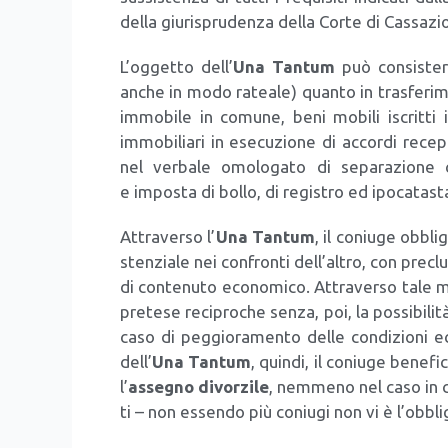
del­la giu­ri­spru­den­za del­la Cor­te di Cas­sa­zi
L’oggetto dell’
Una Tan­tum
può con­si­ste­
anche in modo ratea­le) quan­to in tra­sfe­ri­m
immo­bi­le in comu­ne, beni mobi­li iscrit­ti in 
immo­bi­lia­ri in ese­cu­zio­ne di accor­di rece­
nel ver­ba­le omo­lo­ga­to di sepa­ra­zio­ne 
e impo­sta di bol­lo, di regi­stro ed ipo­ca­ta­sta
Attra­ver­so l’
Una Tan­tum
, il coniu­ge obbli
sten­zia­le nei con­fron­ti dell’altro, con pre­cl
di con­te­nu­to eco­no­mi­co. Attra­ver­so tale mod
pre­te­se reci­pro­che sen­za, poi, la pos­si­bi­li­
caso di peg­gio­ra­men­to del­le con­di­zio­ni e
dell’
Una Tan­tum
, quin­di, il coniu­ge bene­f
l’
asse­gno
divor­zi­le
, nem­me­no nel caso in cu
ti – non essen­do più coniu­gi non vi è l’obblig