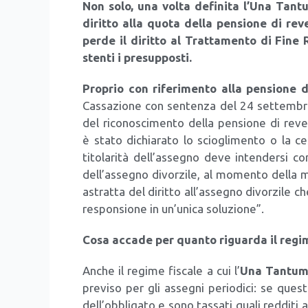
Non solo, una vol­ta defi­ni­ta l’Una Tan­tu
dirit­to alla quo­ta del­la pen­sio­ne di reve
per­de il dirit­to al Trat­ta­men­to di Fine 
sten­ti i pre­sup­po­sti.
Pro­prio con rife­ri­men­to alla pen­sio­ne di r
Cas­sa­zio­ne con sen­ten­za del 24 set­tem­b
del rico­no­sci­men­to del­la pen­sio­ne di rever­
è sta­to dichia­ra­to lo scio­gli­men­to o la ces
tito­la­ri­tà dell’assegno deve inten­der­si come
dell’assegno divor­zi­le, al momen­to del­la m
astrat­ta del dirit­to all’assegno divor­zi­le ch
re­spon­sio­ne in un’unica solu­zio­ne”.
Cosa acca­de per quan­to riguar­da il regi­
Anche il regi­me fisca­le a cui l’
Una Tan­tu
pre­vi­so per gli asse­gni perio­di­ci: se que­sti
dell’obbligato e sono tas­sa­ti qua­li red­di­ti as