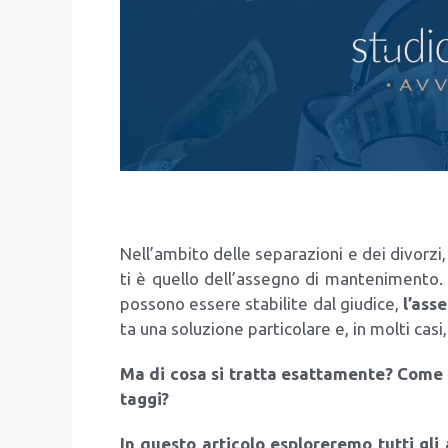
Nel­l’am­bi­to del­le sepa­ra­zio­ni e dei divor­z
ti è quel­lo del­l’as­se­gno di man­te­ni­men­t
pos­so­no esse­re sta­bi­li­te dal giu­di­ce,
l’as­s
ta una solu­zio­ne par­ti­co­la­re e, in mol­ti cas
Ma di cosa si trat­ta esat­ta­men­te? Come f
tag­gi?
In que­sto arti­co­lo esplo­re­re­mo tut­ti gli 