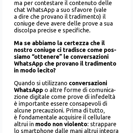
ma per con­te­sta­re il con­te­nu­to del­le
chat Wha­tsApp a suo sfa­vo­re (vale
a dire che pro­va­no il tra­di­men­to) il
coniu­ge deve ave­re del­le pro­ve a sua
discol­pa pre­ci­se e spe­ci­fi­che.
Ma se abbia­mo la cer­tez­za che il
nostro coniu­ge ci tra­di­sce come pos­
sia­mo “otte­ne­re” le con­ver­sa­zio­ni
Wha­tsApp che pro­va­no il tra­di­men­to
in modo leci­to?
Quan­do si uti­liz­za­no
con­ver­sa­zio­ni
Wha­tsApp
o altre for­me di comu­ni­ca­
zio­ne digi­ta­le come pro­ve di infe­del­tà
è impor­tan­te esse­re con­sa­pe­vo­li di
alcu­ne pre­cau­zio­ni. Pri­ma di tut­to,
è fon­da­men­ta­le acqui­si­re il cel­lu­la­re
altrui in
modo non vio­len­to
: strap­pa­re
lo smart­pho­ne dal­le mani altrui inte­gra