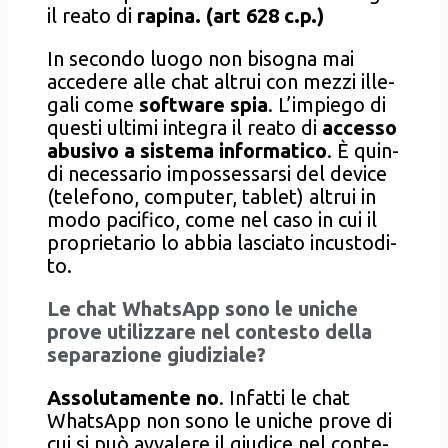
il rea­to di
rapi­na. (art 628 c.p.)
In secon­do luo­go non biso­gna mai
acce­de­re alle chat altrui con mez­zi ille­
ga­li come
soft­ware spia
. L’impiego di
que­sti ulti­mi inte­gra il rea­to di
acces­so
abu­si­vo a siste­ma infor­ma­ti­co
. È quin­
di neces­sa­rio impos­ses­sar­si del devi­ce
(tele­fo­no, com­pu­ter, tablet) altrui in
modo paci­fi­co, come nel caso in cui il
pro­prie­ta­rio lo abbia lascia­to incu­sto­di­
to.
Le chat Wha­tsApp sono le uni­che
pro­ve uti­liz­za­re nel con­te­sto del­la
sepa­ra­zio­ne giu­di­zia­le?
Asso­lu­ta­men­te no
. Infat­ti le chat
Wha­tsApp non sono le uni­che pro­ve di
cui si può avva­le­re il giu­di­ce nel con­te­