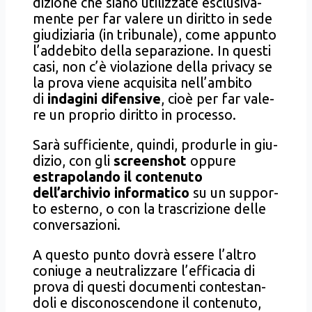
di­zio­ne che sia­no uti­liz­za­te esclu­si­va­
men­te per far vale­re un dirit­to in sede
giu­di­zia­ria (in tri­bu­na­le), come appun­to
l’addebito del­la sepa­ra­zio­ne. In que­sti
casi, non c’è vio­la­zio­ne del­la pri­va­cy se
la pro­va vie­ne acqui­si­ta nell’ambito
di
inda­gi­ni difen­si­ve
, cioè per far vale­
re un pro­prio dirit­to in pro­ces­so.
Sarà suf­fi­cien­te, quin­di, pro­dur­le in giu­
di­zio, con gli
screen­shot
oppu­re
estra­po­lan­do il con­te­nu­to
dell’archivio
infor­ma­ti­co
su un sup­por­
to ester­no, o con la tra­scri­zio­ne del­le
con­ver­sa­zio­ni.
A que­sto pun­to dovrà esse­re l’altro
coniu­ge a neu­tra­liz­za­re l’efficacia di
pro­va di que­sti docu­men­ti con­te­stan­
do­li e disco­no­scen­do­ne il con­te­nu­to,