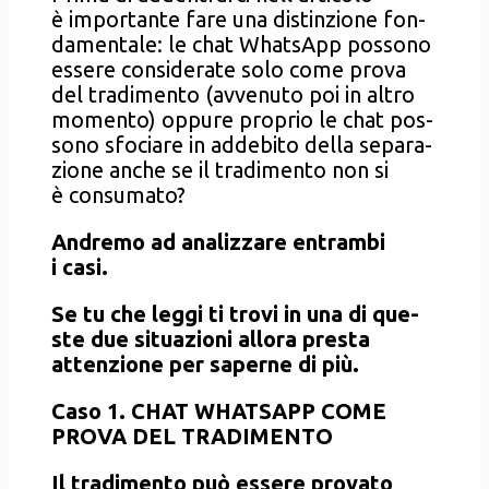
è impor­tan­te fare una distin­zio­ne fon­
da­men­ta­le: le chat Wha­tsApp pos­so­no
esse­re con­si­de­ra­te solo come pro­va
del tra­di­men­to (avve­nu­to poi in altro
momen­to) oppu­re pro­prio le chat pos­
so­no sfo­cia­re in adde­bi­to del­la sepa­ra­
zio­ne anche se il tra­di­men­to non si
è con­su­ma­to?
Andre­mo ad ana­liz­za­re entram­bi
i casi.
Se tu che leg­gi ti tro­vi in una di que­
ste due situa­zio­ni allo­ra pre­sta
atten­zio­ne per saper­ne di più.
Caso 1. CHAT WHATSAPP COME
PROVA DEL TRADIMENTO
Il tra­di­men­to può esse­re pro­va­to