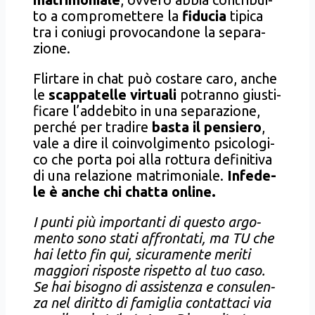
to a com­pro­met­te­re la
fidu­cia
tipi­ca
tra i coniu­gi pro­vo­can­do­ne la sepa­ra­
zio­ne.
Flir­ta­re in chat può costa­re caro, anche
le
scap­pa­tel­le vir­tua­li
potran­no giu­sti­
fi­ca­re l’addebito in una sepa­ra­zio­ne,
per­ché per tra­di­re
basta il pen­sie­ro
,
vale a dire il coin­vol­gi­men­to psi­co­lo­gi­
co che por­ta poi alla rot­tu­ra defi­ni­ti­va
di una rela­zio­ne matri­mo­nia­le.
Infe­de­
le è anche chi chat­ta onli­ne.
I pun­ti più impor­tan­ti di que­sto argo­
men­to sono sta­ti affron­ta­ti, ma TU che
hai let­to fin qui, sicu­ra­men­te meri­ti
mag­gio­ri rispo­ste rispet­to al tuo caso.
Se hai biso­gno di assi­sten­za e con­su­len­
za nel dirit­to di fami­glia con­tat­ta­ci via