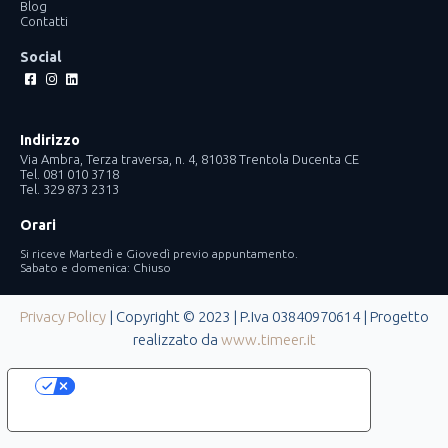
Blog
Contatti
Social
Facebook-
Instagram
Linkedin
square
Indirizzo
Via Ambra, Terza traversa, n. 4, 81038 Trentola Ducenta CE
Tel. 081 010 3718
Tel. 329 873 2313
Orari
Si riceve Martedì e Giovedì previo appuntamento.
Sabato e domenica: Chiuso
Privacy Policy
| Copyright © 2023 | P.Iva 03840970614 | Progetto
realizzato da
www.timeer.it
Le tue preferenze relative alla privacy
Informativa sulla raccolta