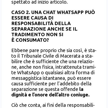
spet­ta­to ad ini­zio arti­co­lo.
CASO 2. UNA CHAT WHATSAPP PUÒ
ESSERE CAUSA DI
RESPONSABILITÀ DELLA
SEPARAZIONE ANCHE SE IL
TRADIMENTO NON SI
È CONSUMATO?
Ebbe­ne pare pro­prio che sia così, è sta­
to il Tri­bu­na­le Civi­le di Mace­ra­ta a sta­
bi­li­re che è suf­fi­cien­te che una rela­zio­
ne, anche non fisi­ca, intrat­te­nu­ta tra­mi­
te Wha­tsApp o qual­sia­si altra for­ma di
mes­sag­gi­sti­ca istan­ta­nea, può esse­re
cau­sa suf­fi­cien­te per l’addebito del­la
sepa­ra­zio­ne se que­sta offen­de
la
digni­tà e l’onore dell’altro coniu­ge.
Ciò che con­ta, ai fini del­la respon­sa­bi­li­