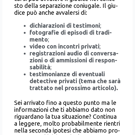
sto del­la sepa­ra­zio­ne coniu­ga­le. Il giu­
di­ce può anche avva­ler­si di:
dichia­ra­zio­ni di testi­mo­ni
;
foto­gra­fie di epi­so­di di tra­di­
men­to
;
video con incon­tri pri­va­ti
;
regi­stra­zio­ni audio di con­ver­sa­
zio­ni o di ammis­sio­ni di respon­
sa­bi­li­tà
;
testi­mo­nian­ze di even­tua­li
detec­ti­ve pri­va­ti (tema che sarà
trat­ta­to nel pros­si­mo arti­co­lo).
Sei arri­va­to fino a que­sto pun­to ma le
infor­ma­zio­ni che ti abbia­mo dato non
riguar­da­no la tua situa­zio­ne? Con­ti­nua
a leg­ge­re, mol­to pro­ba­bil­men­te rien­tri
nel­la secon­da ipo­te­si che abbia­mo pro­