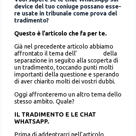
devi­ce del tuo coniu­ge pos­sa­no esse­
re usa­te in tri­bu­na­le come pro­va del
tra­di­men­to?
Que­sto è l’articolo che fa per te.
Già nel pre­ce­den­te arti­co­lo abbia­mo
affron­ta­to il tema dell’
adde­bi­to
del­la
sepa­ra­zio­ne in segui­to alla sco­per­ta di
un tra­di­men­to, toc­can­do pun­ti mol­ti
impor­tan­ti del­la que­stio­ne e spe­ran­do
di aver chia­ri­to mol­ti dei vostri dub­bi.
Oggi affron­te­re­mo un altro tema del­lo
stes­so ambi­to. Qua­le?
IL TRADIMENTO E LE CHAT
WHATSAPP.
Pri­ma di adden­trar­ci nell’articolo