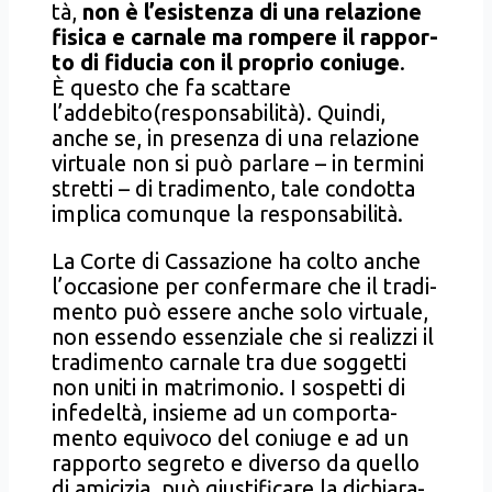
tà,
non è l’esistenza di una rela­zio­ne
fisi­ca e car­na­le ma rom­pe­re il rap­por­
to di
fidu­cia con il pro­prio coniu­ge
.
È que­sto che fa scat­ta­re
l’addebito(responsabilità). Quin­di,
anche se, in pre­sen­za di una rela­zio­ne
vir­tua­le non si può par­la­re – in ter­mi­ni
stret­ti – di tra­di­men­to, tale con­dot­ta
impli­ca comun­que la respon­sa­bi­li­tà.
La Cor­te di Cas­sa­zio­ne ha col­to anche
l’oc­ca­sio­ne per con­fer­ma­re che il tra­di­
men­to può esse­re anche solo vir­tua­le,
non essen­do essen­zia­le che si rea­liz­zi il
tra­di­men­to car­na­le tra due sog­get­ti
non uni­ti in matri­mo­nio. I sospet­ti di
infe­del­tà, insie­me ad un com­por­ta­
men­to equi­vo­co del coniu­ge e ad un
rap­por­to segre­to e diver­so da quel­lo
di ami­ci­zia, può giu­sti­fi­ca­re la dichia­ra­