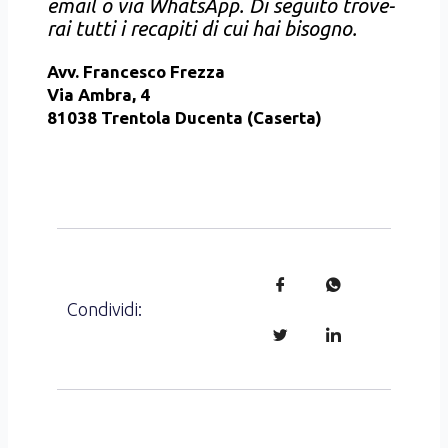
email o via Wha­tsApp. Di segui­to tro­ve­
rai tut­ti i reca­pi­ti di cui hai biso­gno.
Avv. Fran­ce­sco Frez­za
Via Ambra, 4
81038 Tren­to­la Ducen­ta (Caser­ta)
3298732313
0810103718
0810107165
avv.francescofrezza@gmail.com
avv.francescofrez
www.studiofrezza.it
Condividi: