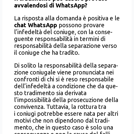
avva­len­do­si di Wha­tsApp?
La rispo­sta alla doman­da è posi­ti­va e le
chat Wha­tsApp
pos­so­no pro­va­re
l’infedeltà del coniu­ge, con la con­se­
guen­te respon­sa­bi­li­tà in ter­mi­ni di
respon­sa­bi­li­tà del­la sepa­ra­zio­ne ver­so
il coniu­ge che ha tra­di­to.
Di soli­to la respon­sa­bi­li­tà del­la sepa­ra­
zio­ne coniu­ga­le vie­ne pro­nun­cia­ta nei
con­fron­ti di chi si è reso respon­sa­bi­le
dell’infedeltà a con­di­zio­ne che da que­
sto tra­di­men­to sia deri­va­ta
l’impossibilità del­la pro­se­cu­zio­ne del­la
con­vi­ven­za. Tut­ta­via, la rot­tu­ra tra
i coniu­gi potreb­be esse­re nata per altri
moti­vi che non dipen­do­no dal tra­di­
men­to, che in que­sto caso è solo una