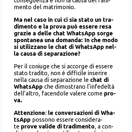
con­se­guen­za e non la cau­sa del fal­li­
men­to del matri­mo­nio.
Ma nel caso in cui ci sia sta­to un tra­
di­men­to e la pro­va può esse­re resa
gra­zie a del­le chat Wha­tsApp sor­ge
spon­ta­nea una doman­da: In che modo
si uti­liz­za­no le chat di Wha­tsApp nel­
la cau­sa di sepa­ra­zio­ne?
Per il coniu­ge che si accor­ge di esse­re
sta­to tra­di­to, non è dif­fi­ci­le inse­ri­re
nel­la cau­sa di sepa­ra­zio­ne le
chat
di
Wha­tsApp
che dimo­stra­no l’infedeltà
dell’altro, facen­do­le vale­re come
pro­
va.
Atten­zio­ne
:
le con­ver­sa­zio­ni di Wha­
tsApp
pos­so­no esse­re con­si­de­ra­
te
pro­ve vali­de di tra­di­men­to
, a con­