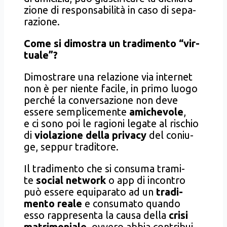
zio­ne di respon­sa­bi­li­tà in caso di sepa­
ra­zio­ne.
Come si dimo­stra un tra­di­men­to “vir­
tua­le”?
Dimo­stra­re una rela­zio­ne via inter­net
non è per nien­te faci­le, in pri­mo luo­go
per­ché la con­ver­sa­zio­ne non deve
esse­re sem­pli­ce­men­te
ami­che­vo­le
,
e ci sono poi le ragio­ni lega­te al rischio
di
vio­la­zio­ne del­la pri­va­cy
del coniu­
ge, sep­pur tra­di­to­re.
Il tra­di­men­to che si con­su­ma tra­mi­
te
social net­work
o app di incon­tro
può esse­re equi­pa­ra­to ad un
tra­di­
men­to rea­le
e con­su­ma­to quan­do
esso rap­pre­sen­ta la cau­sa del­la
cri­si
matri­mo­nia­le
, ovve­ro abbia con­tri­bui­