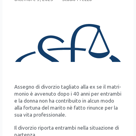
Asse­gno di divor­zio taglia­to alla ex se il matri­
mo­nio è avve­nu­to dopo i 40 anni per entram­bi
e la don­na non ha con­tri­bui­to in alcun modo
alla for­tu­na del mari­to nè fat­to rinun­ce per la
sua vita pro­fes­sio­na­le.
Il divor­zio ripor­ta entram­bi nel­la situa­zio­ne di
par­ten­za.