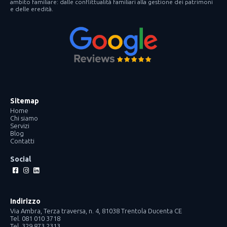
ambito familiare: dalle conflittualità familiari alla gestione dei patrimoni
e delle eredità.
Sitemap
Home
Chi siamo
Servizi
Blog
Contatti
Social
Facebook-
Instagram
Linkedin
square
Indirizzo
Via Ambra, Terza traversa, n. 4, 81038 Trentola Ducenta CE
Tel. 081 010 3718
Tel. 329 873 2313