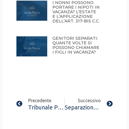
I NONNI POSSONO
PORTARE I NIPOTI IN
VACANZA? L’ESTATE
E L’APPLICAZIONE
DELL’ART. 317-BIS C.C.
GENITORI SEPARATI:
QUANTE VOLTE SI
POSSONO CHIAMARE
I FIGLI IN VACANZA?
Prev
Next
Precedente
Successivo
Tribunale Pavia, Sent. 04 Maggio 2022, N.627
Separazione Con Figlio Minore Senza Andare In Tribunale E In Breve Tempo (40 Giorni).