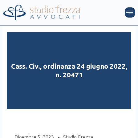
Vai
M
al
contenuto
Cass. Civ., ordinanza 24 giugno 2022,
n. 20471
Dicembre 5, 2023
Studio Frezza