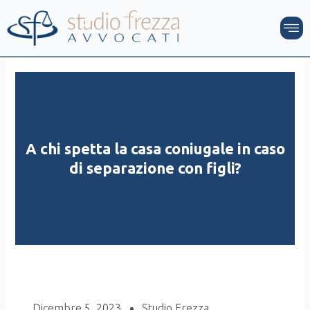
Vai
M
al
contenuto
A chi spetta la casa coniugale in caso
di separazione con figli?
Dicembre 5, 2023
Studio Frezza