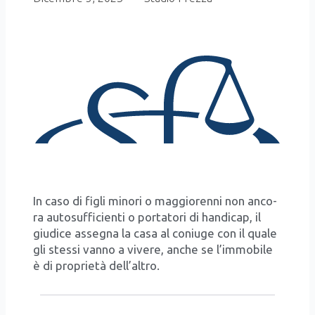
In caso di figli mino­ri o mag­gio­ren­ni non anco­
ra auto­suf­fi­cien­ti o por­ta­to­ri di han­di­cap, il
giu­di­ce asse­gna la casa al coniu­ge con il qua­le
gli stes­si van­no a vive­re, anche se l’immobile
è di pro­prie­tà dell’altro.