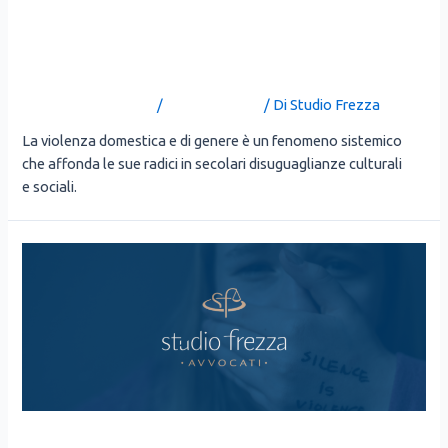
VIOLENZA DOMESTICA E DI
GENERE
Lascia un commento
/
Uncategorized
/ Di
Studio Frezza
La vio­len­za dome­sti­ca e di gene­re è un feno­me­no siste­mi­co
che affon­da le sue radi­ci in seco­la­ri disu­gua­glian­ze cul­tu­ra­li
e socia­li.