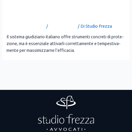
Violenza domestica o di
genere
Lascia un commento
/
Uncategorized
/ Di
Studio Frezza
Il siste­ma giu­di­zia­rio ita­lia­no offre stru­men­ti con­cre­ti di pro­te­
zio­ne, ma è essen­zia­le atti­var­li cor­ret­ta­men­te e tem­pe­sti­va­
men­te per mas­si­miz­zar­ne l’ef­fi­ca­cia.