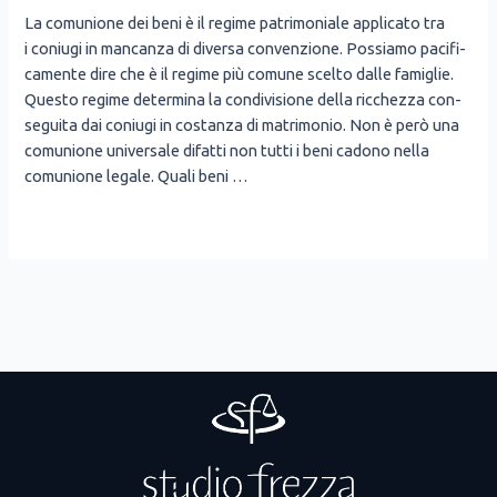
La comu­nio­ne dei beni è il regi­me patri­mo­nia­le appli­ca­to tra
i coniu­gi in man­can­za di diver­sa con­ven­zio­ne. Pos­sia­mo paci­fi­
ca­men­te dire che è il regi­me più comu­ne scel­to dal­le fami­glie.
Que­sto regi­me deter­mi­na la con­di­vi­sio­ne del­la ric­chez­za con­
se­gui­ta dai coniu­gi in costan­za di matri­mo­nio. Non è però una
comu­nio­ne uni­ver­sa­le difat­ti non tut­ti i beni cado­no nel­la
comu­nio­ne lega­le. Qua­li beni …
Leg­gi altro »