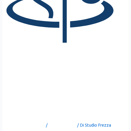
SEPARAZIONE
CONSENSUALE CONCLUSA
IN 3 MESI CON UNA SOLA
UDIENZA E SENZA
COMPARIZIONE DELLE
PARTI
Lascia un commento
/
Uncategorized
/ Di
Studio Frezza