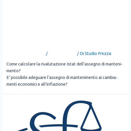
ADEGUAMENTO
DELL’ASSEGNO DI
MANTENIMENTO IN BASE
AGLI INDICI ISTAT
Lascia un commento
/
Uncategorized
/ Di
Studio Frezza
Come cal­co­la­re la riva­lu­ta­zio­ne Istat dell’assegno di man­te­ni­
men­to?
E’ pos­si­bi­le ade­gua­re l’assegno di man­te­ni­men­to ai cam­bia­
men­ti eco­no­mi­ci e all’inflazione?