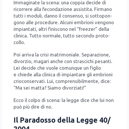
Imma­gi­na­te la sce­na: una cop­pia deci­de di
ricor­re­re alla fecon­da­zio­ne assi­sti­ta. Fir­ma­no
tut­ti i modu­li, dan­no il con­sen­so, si sot­to­pon­
go­no alle pro­ce­du­re. Alcu­ni embrio­ni ven­go­no
impian­ta­ti, altri fini­sco­no nel “free­zer” del­la
cli­ni­ca. Tut­to nor­ma­le, tut­to secon­do pro­to­
col­lo.
Poi arri­va la cri­si matri­mo­nia­le. Sepa­ra­zio­ne,
divor­zio, maga­ri anche con stra­sci­chi pesan­ti.
Lei deci­de che vuo­le comun­que un figlio
e chie­de alla cli­ni­ca di impian­ta­re gli embrio­ni
crio­con­ser­va­ti. Lui, com­pren­si­bil­men­te, dice:
“Ma sei mat­ta? Sia­mo divor­zia­ti!”
Ecco il col­po di sce­na: la leg­ge dice che lui non
può più dire di no.
Il Paradosso della Legge 40/​