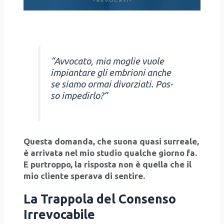
“Avvo­ca­to, mia moglie vuo­le
impian­ta­re gli embrio­ni anche
se sia­mo ormai divor­zia­ti. Pos­
so impe­dir­lo?”
Que­sta doman­da, che
suo­na qua­si sur­rea­le,
è arri­va­ta nel mio stu­dio qual­che gior­no fa.
E pur­trop­po, la rispo­sta non è quel­la che il
mio clien­te spe­ra­va di sen­ti­re.
La Trappola del Consenso
Irrevocabile