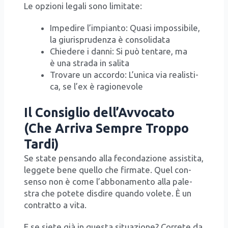
Le opzio­ni lega­li sono limi­ta­te:
Impe­di­re l’im­pian­to: Qua­si impos­si­bi­le,
la giu­ri­spru­den­za è con­so­li­da­ta
Chie­de­re i dan­ni: Si può ten­ta­re, ma
è una stra­da in sali­ta
Tro­va­re un accor­do: L’u­ni­ca via rea­li­sti­
ca, se l’ex è ragio­ne­vo­le
Il Consiglio dell’Avvocato
(Che Arriva Sempre Troppo
Tardi)
Se sta­te pen­san­do alla fecon­da­zio­ne assi­sti­ta,
leg­ge­te bene quel­lo che fir­ma­te. Quel con­
sen­so non è come l’ab­bo­na­men­to alla pale­
stra che pote­te disdi­re quan­do vole­te. È un
con­trat­to a vita.
E se sie­te già in que­sta situa­zio­ne? Cor­re­te da