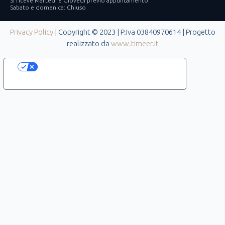
Si riceve Martedì e Giovedì previo appuntamento.
Sabato e domenica: Chiuso
Privacy Policy
| Copyright © 2023 | P.Iva 03840970614 | Progetto
realizzato da
www.timeer.it
Le tue preferenze relative alla privacy
Informativa sulla raccolta