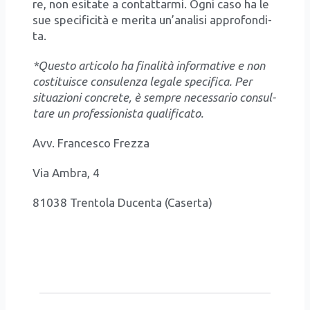
re, non esi­ta­te a con­tat­tar­mi. Ogni caso ha le
sue spe­ci­fi­ci­tà e meri­ta un’a­na­li­si appro­fon­di­
ta.
*Que­sto arti­co­lo ha fina­li­tà infor­ma­ti­ve e non
costi­tui­sce con­su­len­za lega­le spe­ci­fi­ca. Per
situa­zio­ni con­cre­te, è sem­pre neces­sa­rio con­sul­
ta­re un pro­fes­sio­ni­sta qua­li­fi­ca­to.
Avv. Fran­ce­sco Frez­za
Via Ambra, 4
81038 Tren­to­la Ducen­ta (Caser­ta)
3298732313
0810103718
0810107165
avv.francescofrezza@gmail.com
avv.francescofr
www.studiofrezza.it