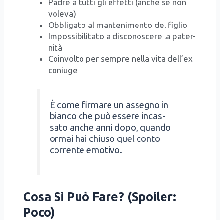
Padre a tut­ti gli effet­ti (anche se non
vole­va)
Obbli­ga­to al man­te­ni­men­to del figlio
Impos­si­bi­li­ta­to a disco­no­sce­re la pater­
ni­tà
Coin­vol­to per sem­pre nel­la vita del­l’ex
coniu­ge
È come fir­ma­re un asse­gno in
bian­co che può esse­re incas­
sa­to anche anni dopo, quan­do
ormai hai chiu­so quel con­to
cor­ren­te emo­ti­vo.
Cosa Si Può Fare? (Spoiler:
Poco)