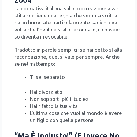
2004
La nor­ma­ti­va ita­lia­na sul­la pro­crea­zio­ne assi­
sti­ta con­tie­ne una rego­la che sem­bra scrit­ta
da un buro­cra­te par­ti­co­lar­men­te sadi­co: una
vol­ta che l’o­vu­lo è sta­to fecon­da­to, il con­sen­
so diven­ta irre­vo­ca­bi­le.
Tra­dot­to in paro­le sem­pli­ci: se hai det­to sì alla
fecon­da­zio­ne, quel sì vale per sem­pre. Anche
se nel frat­tem­po:
Ti sei sepa­ra­to
Hai divor­zia­to
Non sop­por­ti più il tuo ex
Hai rifat­to la tua vita
L’ul­ti­ma cosa che vuoi al mon­do è ave­re
un figlio con quel­la per­so­na
“Ma È Ingiusto!” (E Invece No,