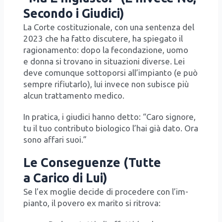
Secondo i Giudici)
La Cor­te costi­tu­zio­na­le, con una sen­ten­za del
2023 che ha fat­to discu­te­re, ha spie­ga­to il
ragio­na­men­to: dopo la fecon­da­zio­ne, uomo
e don­na si tro­va­no in situa­zio­ni diver­se. Lei
deve comun­que sot­to­por­si all’im­pian­to (e può
sem­pre rifiu­tar­lo), lui inve­ce non subi­sce più
alcun trat­ta­men­to medi­co.
In pra­ti­ca, i giu­di­ci han­no det­to: “Caro signo­re,
tu il tuo con­tri­bu­to bio­lo­gi­co l’hai già dato. Ora
sono affa­ri suoi.”
Le Conseguenze (Tutte
a Carico di Lui)
Se l’ex moglie deci­de di pro­ce­de­re con l’im­
pian­to, il pove­ro ex mari­to si ritro­va: