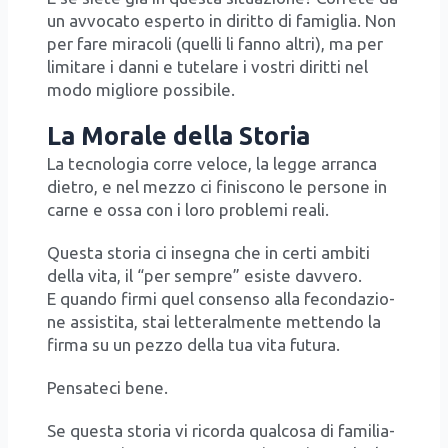
un avvo­ca­to esper­to in dirit­to di fami­glia. Non
per fare mira­co­li (quel­li li fan­no altri), ma per
limi­ta­re i dan­ni e tute­la­re i vostri dirit­ti nel
modo miglio­re pos­si­bi­le.
La Morale della Storia
La tec­no­lo­gia cor­re velo­ce, la leg­ge arran­ca
die­tro, e nel mez­zo ci fini­sco­no le per­so­ne in
car­ne e ossa con i loro pro­ble­mi rea­li.
Que­sta sto­ria ci inse­gna che in cer­ti ambi­ti
del­la vita, il “per sem­pre” esi­ste dav­ve­ro.
E quan­do fir­mi quel con­sen­so alla fecon­da­zio­
ne assi­sti­ta, stai let­te­ral­men­te met­ten­do la
fir­ma su un pez­zo del­la tua vita futu­ra.
Pen­sa­te­ci bene.
Se que­sta sto­ria vi ricor­da qual­co­sa di fami­lia­