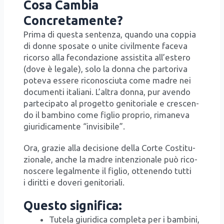
Cosa Cambia
Concretamente?
Pri­ma di que­sta sen­ten­za, quan­do una cop­pia
di don­ne spo­sa­te o uni­te civil­men­te face­va
ricor­so alla fecon­da­zio­ne assi­sti­ta all’e­ste­ro
(dove è lega­le), solo la don­na che par­to­ri­va
pote­va esse­re rico­no­sciu­ta come madre nei
docu­men­ti ita­lia­ni. L’al­tra don­na, pur aven­do
par­te­ci­pa­to al pro­get­to geni­to­ria­le e cre­scen­
do il bam­bi­no come figlio pro­prio, rima­ne­va
giu­ri­di­ca­men­te “invi­si­bi­le”.
Ora, gra­zie alla deci­sio­ne del­la Cor­te Costi­tu­
zio­na­le, anche la madre inten­zio­na­le può rico­
no­sce­re legal­men­te il figlio, otte­nen­do tut­ti
i dirit­ti e dove­ri geni­to­ria­li.
Questo significa:
Tute­la giu­ri­di­ca com­ple­ta per i bam­bi­ni,