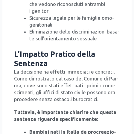
che vedo­no rico­no­sciu­ti entram­bi
i geni­to­ri
Sicu­rez­za lega­le per le fami­glie omo­
ge­ni­to­ria­li
Eli­mi­na­zio­ne del­le discri­mi­na­zio­ni basa­
te sul­l’o­rien­ta­men­to ses­sua­le
L’Impatto Pratico della
Sentenza
La deci­sio­ne ha effet­ti imme­dia­ti e con­cre­ti.
Come dimo­stra­to dal caso del Comu­ne di Par­
ma, dove sono sta­ti effet­tua­ti i pri­mi rico­no­
sci­men­ti, gli uffi­ci di sta­to civi­le pos­so­no ora
pro­ce­de­re sen­za osta­co­li buro­cra­ti­ci.
Tut­ta­via, è impor­tan­te chia­ri­re che que­sta
sen­ten­za riguar­da spe­ci­fi­ca­men­te:
Bam­bi­ni nati in Ita­lia da pro­crea­zio­