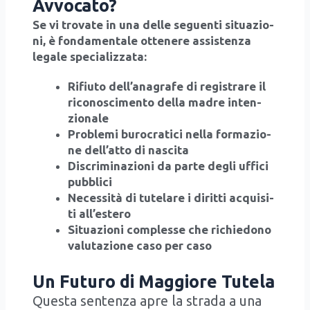
Avvocato?
Se vi tro­va­te in una del­le seguen­ti situa­zio­
ni, è fon­da­men­ta­le otte­ne­re assi­sten­za
lega­le spe­cia­liz­za­ta:
Rifiu­to del­l’a­na­gra­fe di regi­stra­re il
rico­no­sci­men­to del­la madre inten­
zio­na­le
Pro­ble­mi buro­cra­ti­ci nel­la for­ma­zio­
ne del­l’at­to di nasci­ta
Discri­mi­na­zio­ni da par­te degli uffi­ci
pub­bli­ci
Neces­si­tà di tute­la­re i dirit­ti acqui­si­
ti all’e­ste­ro
Situa­zio­ni com­ples­se che richie­do­no
valu­ta­zio­ne caso per caso
Un Futuro di Maggiore Tutela
Que­sta sen­ten­za apre la stra­da a una