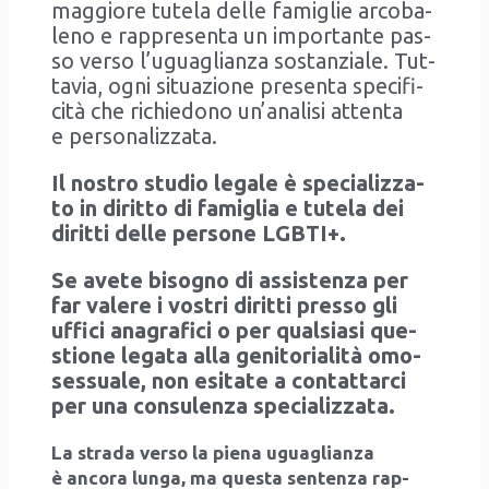
mag­gio­re tute­la del­le fami­glie arco­ba­
le­no e rap­pre­sen­ta un impor­tan­te pas­
so ver­so l’u­gua­glian­za sostan­zia­le. Tut­
ta­via, ogni situa­zio­ne pre­sen­ta spe­ci­fi­
ci­tà che richie­do­no un’a­na­li­si atten­ta
e per­so­na­liz­za­ta.
Il nostro stu­dio lega­le è spe­cia­liz­za­
to in dirit­to di fami­glia e tute­la dei
dirit­ti del­le per­so­ne LGBTI+.
Se ave­te biso­gno di assi­sten­za per
far vale­re i vostri dirit­ti pres­so gli
uffi­ci ana­gra­fi­ci o per qual­sia­si que­
stio­ne lega­ta alla geni­to­ria­li­tà omo­
ses­sua­le, non esi­ta­te a con­tat­tar­ci
per una con­su­len­za spe­cia­liz­za­ta.
La stra­da ver­so la pie­na ugua­glian­za
è anco­ra lun­ga, ma que­sta sen­ten­za rap­