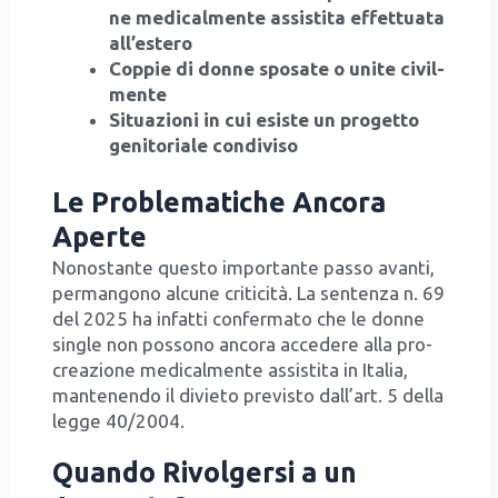
ne medi­cal­men­te assi­sti­ta effet­tua­ta
all’e­ste­ro
Cop­pie di don­ne spo­sa­te o uni­te civil­
men­te
Situa­zio­ni in cui esi­ste un pro­get­to
geni­to­ria­le con­di­vi­so
Le Problematiche Ancora
Aperte
Nono­stan­te que­sto impor­tan­te pas­so avan­ti,
per­man­go­no alcu­ne cri­ti­ci­tà. La sen­ten­za n. 69
del 2025 ha infat­ti con­fer­ma­to che le don­ne
sin­gle non pos­so­no anco­ra acce­de­re alla pro­
crea­zio­ne medi­cal­men­te assi­sti­ta in Ita­lia,
man­te­nen­do il divie­to pre­vi­sto dal­l’art. 5 del­la
leg­ge 40/​2004.
Quando Rivolgersi a un