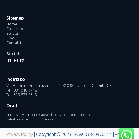
Sitemap
Home
Chi siamo
Servizi
Blog
Contatti
Social
Facebook-
Instagram
Linkedin
square
Indirizzo
Via Ambra, Terza traversa, n. 4, 81038 Trentola Ducenta CE
Tel. 081 010 3718
Tel. 329 873 2313
Orari
Si riceve Martedì e Giovedì previo appuntamento.
Sabato e domenica: Chiuso
Privacy Policy
| Copyright © 2023 | P.Iva 03840970614 | Progetto