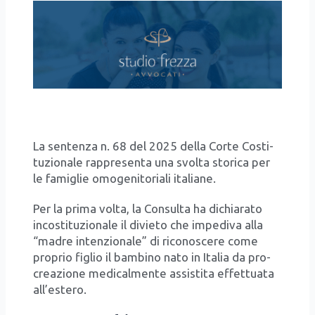
La sen­ten­za n. 68 del 2025 del­la Cor­te Costi­
tu­zio­na­le rap­pre­sen­ta una svol­ta sto­ri­ca per
le fami­glie omo­ge­ni­to­ria­li ita­lia­ne.
Per la pri­ma vol­ta, la Con­sul­ta ha dichia­ra­to
inco­sti­tu­zio­na­le il divie­to che impe­di­va alla
“madre inten­zio­na­le” di rico­no­sce­re come
pro­prio figlio il bam­bi­no nato in Ita­lia da pro­
crea­zio­ne medi­cal­men­te assi­sti­ta effet­tua­ta
all’e­ste­ro.