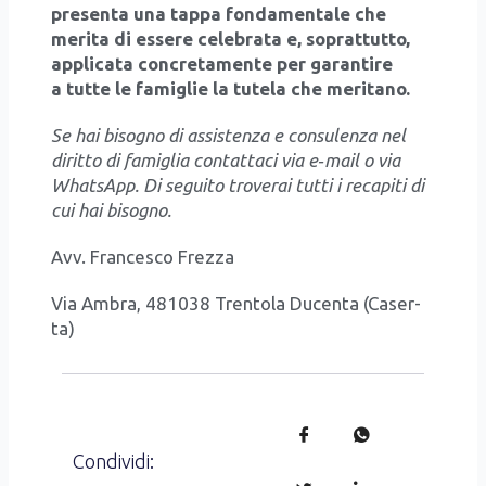
pre­sen­ta una tap­pa fon­da­men­ta­le che
meri­ta di esse­re cele­bra­ta e, soprat­tut­to,
appli­ca­ta con­cre­ta­men­te per garan­ti­re
a tut­te le fami­glie la tute­la che meri­ta­no.
Se hai biso­gno di assi­sten­za e con­su­len­za nel
dirit­to di fami­glia con­tat­ta­ci via e
‑mail o via
Wha­tsApp. Di segui­to tro­ve­rai tut­ti i reca­pi­ti di
cui hai biso­gno.
Avv. Fran­ce­sco Frez­za
Via Ambra, 481038 Tren­to­la Ducen­ta (Caser­
ta)
Condividi: