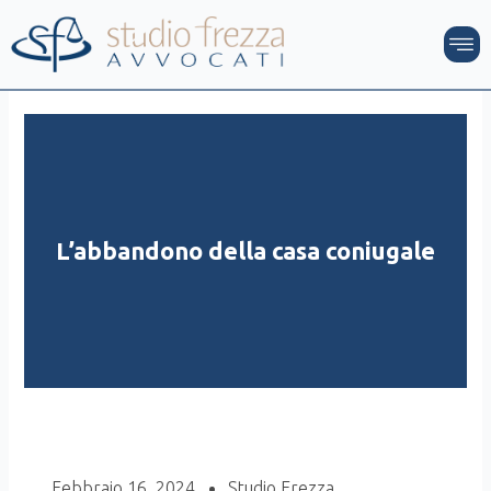
Vai
M
al
contenuto
L’abbandono della casa coniugale
Febbraio 16, 2024
Studio Frezza