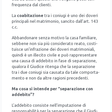
fre­quen­za dal clien­ti.
La
coa­bi­ta­zio­ne
tra i coniu­gi è uno dei dove­ri
prin­ci­pa­li nel matri­mo­nio, san­ci­to dall’art. 143
c.c.
Abban­do­na­re sen­za moti­vo la casa fami­lia­re,
seb­be­ne non sia più con­si­de­ra­to rea­to, costi­
tui­sce un’in­fra­zio­ne dei dove­ri matri­mo­nia­li,
quin­di è un ille­ci­to civi­le e può rap­pre­sen­ta­re
una cau­sa di adde­bi­to in fase di sepa­ra­zio­ne,
qua­lo­ra il Giu­di­ce riten­ga che la sepa­ra­zio­ne
tra i due coniu­gi sia cau­sa­ta da tale com­por­ta­
men­to e non da altre ragio­ni pre­ce­den­ti.
Ma cosa si inten­de per “sepa­ra­zio­ne con
adde­bi­to”?
L’addebito con­si­ste nell’imputazione di
respon­sa­bi­li­tà per la sepa­ra­zio­ne che il Giu­di­