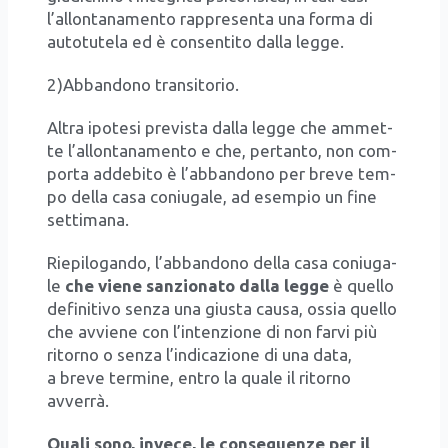
l’allontanamento rap­pre­sen­ta una for­ma di
auto­tu­te­la ed è con­sen­ti­to dal­la leg­ge.
2)Abbandono tran­si­to­rio.
Altra ipo­te­si pre­vi­sta dal­la leg­ge che ammet­
te l’allontanamento e che, per­tan­to, non com­
por­ta adde­bi­to è l’abbandono per bre­ve tem­
po del­la casa coniu­ga­le, ad esem­pio un fine
set­ti­ma­na.
Rie­pi­lo­gan­do, l’abbandono del­la casa coniu­ga­
le
che vie­ne san­zio­na­to dal­la leg­ge
è quel­lo
defi­ni­ti­vo sen­za una giu­sta cau­sa, ossia quel­lo
che avvie­ne con l’intenzione di non far­vi più
ritor­no o sen­za l’indicazione di una data,
a bre­ve ter­mi­ne, entro la qua­le il ritor­no
avver­rà.
Qua­li sono, inve­ce, le con­se­guen­ze per il