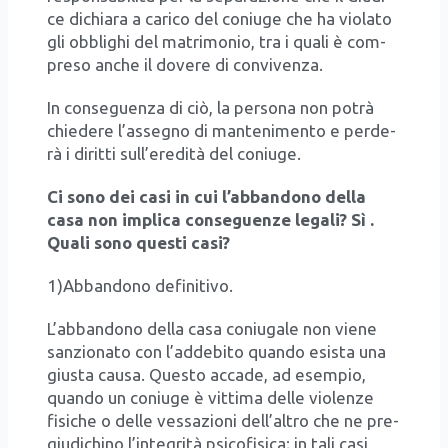
ce dichia­ra a cari­co del coniu­ge che ha vio­la­to
gli obbli­ghi del matri­mo­nio, tra i qua­li è com­
pre­so anche il dove­re di con­vi­ven­za.
In con­se­guen­za di ciò, la per­so­na non potrà
chie­de­re l’assegno di man­te­ni­men­to e per­de­
rà i dirit­ti sull’eredità del coniu­ge.
Ci sono dei casi in cui l’abbandono del­la
casa non impli­ca con­se­guen­ze lega­li? Sì .
Qua­li sono que­sti casi?
1)Abbandono defi­ni­ti­vo.
L’abbandono del­la casa coniu­ga­le non vie­ne
san­zio­na­to con l’addebito quan­do esi­sta una
giu­sta cau­sa. Que­sto acca­de, ad esem­pio,
quan­do un coniu­ge è vit­ti­ma del­le vio­len­ze
fisi­che o del­le ves­sa­zio­ni dell’altro che ne pre­
giu­di­chi­no l’integrità psi­co­fi­si­ca; in tali casi