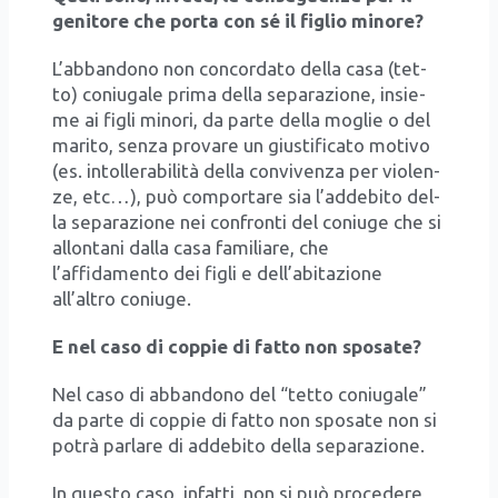
geni­to­re che por­ta con sé il figlio mino­re?
L’abbandono non con­cor­da­to del­la casa (tet­
to) coniu­ga­le pri­ma del­la sepa­ra­zio­ne, insie­
me ai figli mino­ri, da par­te del­la moglie o del
mari­to, sen­za pro­va­re un giu­sti­fi­ca­to moti­vo
(es. intol­le­ra­bi­li­tà del­la con­vi­ven­za per vio­len­
ze, etc…), può com­por­ta­re sia l’addebito del­
la sepa­ra­zio­ne nei con­fron­ti del coniu­ge che si
allon­ta­ni dal­la casa fami­lia­re, che
l’affidamento dei figli e dell’abitazione
all’altro coniu­ge.
E nel caso di cop­pie di fat­to non spo­sa­te?
Nel caso di abban­do­no del “tet­to coniu­ga­le”
da par­te di cop­pie di fat­to non spo­sa­te non si
potrà par­la­re di adde­bi­to del­la sepa­ra­zio­ne.
In que­sto caso, infat­ti, non si può pro­ce­de­re