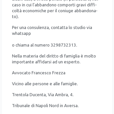
caso in cui l’ab­ban­do­no com­por­ti gra­vi dif­fi­
col­tà eco­no­mi­che per il coniu­ge abban­do­na­
to).
Per una con­su­len­za, con­tat­ta lo stu­dio via
wha­tsapp
https://wa.me/393298732313
o chia­ma al nume­ro 3298732313.
Nel­la mate­ria del dirit­to di fami­glia è mol­to
impor­tan­te affi­dar­si ad un esper­to.
Avvo­ca­to Fran­ce­sco Frez­za
Vici­no alle per­so­ne e alle fami­glie.
Tren­to­la Ducen­ta, Via Ambra, 4.
Tri­bu­na­le di Napo­li Nord in Aver­sa.