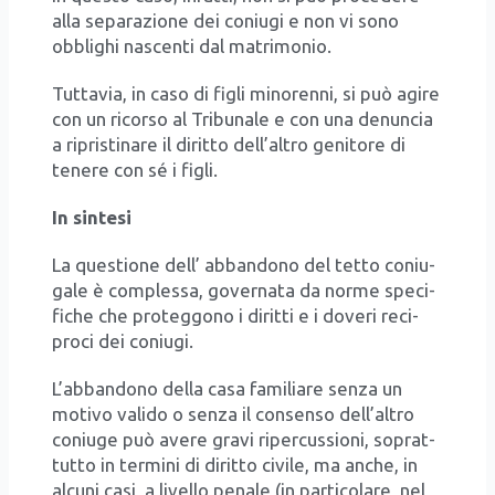
alla sepa­ra­zio­ne dei coniu­gi e non vi sono
obbli­ghi nascen­ti dal matri­mo­nio.
Tut­ta­via, in caso di figli mino­ren­ni, si può agi­re
con un ricor­so al Tri­bu­na­le e con una denun­cia
a ripri­sti­na­re il dirit­to dell’altro geni­to­re di
tene­re con sé i figli.
In sin­te­si
La que­stio­ne dell’ abban­do­no del tet­to coniu­
ga­le è com­ples­sa, gover­na­ta da nor­me spe­ci­
fi­che che pro­teg­go­no i dirit­ti e i dove­ri reci­
pro­ci dei coniu­gi.
L’ab­ban­do­no del­la casa fami­lia­re sen­za un
moti­vo vali­do o sen­za il con­sen­so del­l’al­tro
coniu­ge può ave­re gra­vi riper­cus­sio­ni, soprat­
tut­to in ter­mi­ni di dirit­to civi­le, ma anche, in
alcu­ni casi, a livel­lo pena­le (in par­ti­co­la­re, nel