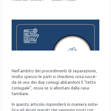
Nell’ambito dei pro­ce­di­men­ti di sepa­ra­zio­ne,
mol­to spes­so le par­ti si chie­do­no cosa suc­ce­
da se uno dei due coniu­gi abban­do­ni il “tet­to
coniu­ga­le”, ossia se si allon­ta­ni dal­la casa
fami­lia­re.
In que­sto arti­co­lo rispon­de­rò in manie­ra sin­te­
ti­ca ad alcu­ni que­si­ti che ven­go­no posti con