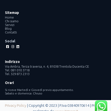
Sitemap
Home
Chi siamo
Servizi
Blog
Contatti
Social
Facebook-
Instagram
Linkedin
square
Indirizzo
Via Ambra, Terza traversa, n. 4, 81038 Trentola Ducenta CE
Tel. 081 010 3718
Tel. 329 873 2313
Orari
Si riceve Martedì e Giovedì previo appuntamento.
Sabato e domenica: Chiuso
Privacy Policy
| Copyright © 2023 | P.Iva 03840970614 | Progetto