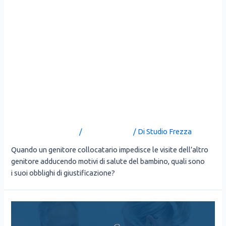
QUANDO IL BAMBINO E’
MALATO: IL GENITORE
COLLOCATARIO DEVE
GIUSTIFICARE
L’IMPEDIMENTO ALLE
VISITE?
Lascia un commento
/
Uncategorized
/ Di
Studio Frezza
Quan­do un geni­to­re col­lo­ca­ta­rio impe­di­sce le visi­te del­l’al­tro
geni­to­re addu­cen­do moti­vi di salu­te del bam­bi­no, qua­li sono
i suoi obbli­ghi di giu­sti­fi­ca­zio­ne?