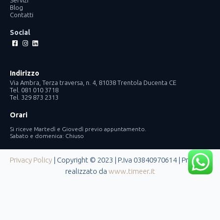
Servizi
Blog
Contatti
Social
Facebook-
Instagram
Linkedin
square
Indirizzo
Via Ambra, Terza traversa, n. 4, 81038 Trentola Ducenta CE
Tel. 081 010 3718
Tel. 329 873 2313
Orari
Si riceve Martedì e Giovedì previo appuntamento.
Sabato e domenica: Chiuso
Privacy Policy
| Copyright © 2023 | P.Iva 03840970614 | Progetto
realizzato da
www.timeer.it
Le tue preferenze relative alla privacy
Informativa sulla raccolta