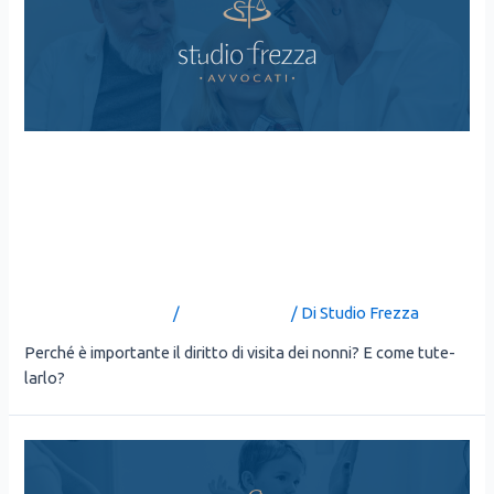
IL DIRITTO DI VISITA DEI
NONNI: UN LEGAME DA
TUTELARE
Lascia un commento
/
Uncategorized
/ Di
Studio Frezza
Per­ché è impor­tan­te il dirit­to di visi­ta dei non­ni? E come tute­
lar­lo?