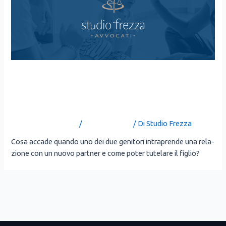
FREQUENTAZIONE DEI FIGLI
CON IL NUOVO PARTNER
Lascia un commento
/
Uncategorized
/ Di
Studio Frezza
Cosa acca­de quan­do uno dei due geni­to­ri intra­pren­de una rela­
zio­ne con un nuo­vo part­ner e come poter tute­la­re il figlio?