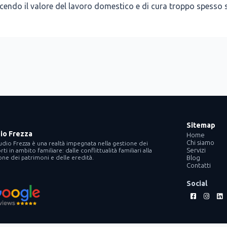
­scen­do il valo­re del lavo­ro dome­sti­co e di cura trop­po spes­so sot
Sitemap
io Frezza
Home
Chi siamo
udio Frezza è una realtà impegnata nella gestione dei
Servizi
ti in ambito familiare: dalle conflittualità familiari alla
one dei patrimoni e delle eredità.
Blog
Contatti
Social
Facebook-
Instag
Li
square