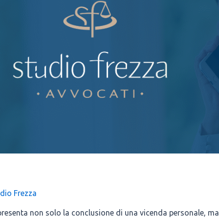
ENTA UNA OPPORTUNITA’
dio Frezza
­pre­sen­ta non solo la con­clu­sio­ne di una vicen­da per­so­na­le, 