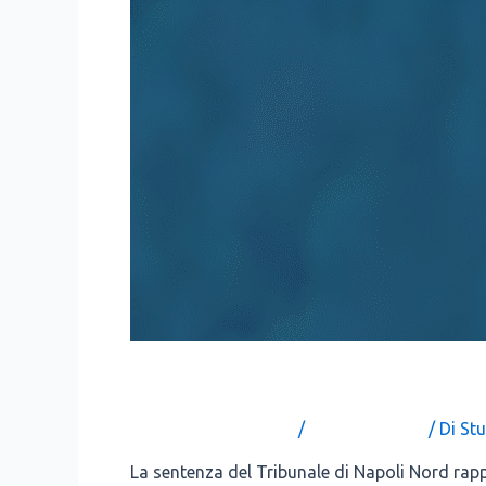
QUANDO IL DIVORZIO DIV
Lascia un commento
/
Uncategorized
/ Di
Stu
La sen­ten­za del Tri­bu­na­le di Napo­li Nord rap