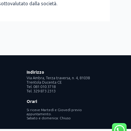
­to­va­lu­ta­to dal­la socie­tà.
Indirizzo
Via Ambra, Terza traversa, n. 4, 81038
Trentola Ducenta CE
Tel. 081 010 3718
Tel. 329 873 2313
Orari
Si riceve Martedì e Giovedì previo
ram
nkedin
appuntamento.
Sabato e domenica: Chiuso