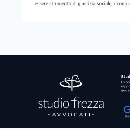
esse­re stru­men­to di giu­sti­zia socia­le, rico­no
Stud
Lo St
rappor
gesti