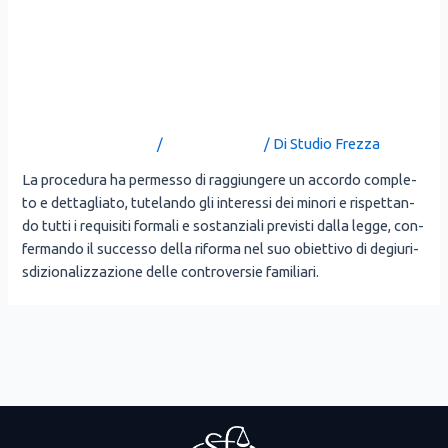
SEPARAZIONE TRAMITE
NEGOZIAZIONE ASSISTITA
GESTITA A DISTANZA
Lascia un commento
/
Uncategorized
/ Di
Studio Frezza
La pro­ce­du­ra ha per­mes­so di rag­giun­ge­re un accor­do com­ple­
to e det­ta­glia­to, tute­lan­do gli inte­res­si dei mino­ri e rispet­tan­
do tut­ti i requi­si­ti for­ma­li e sostan­zia­li pre­vi­sti dal­la leg­ge, con­
fer­man­do il suc­ces­so del­la rifor­ma nel suo obiet­ti­vo di degiu­ri­
sdi­zio­na­liz­za­zio­ne del­le con­tro­ver­sie fami­lia­ri.