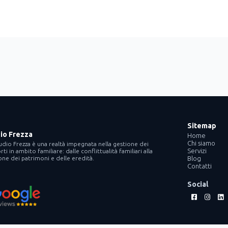
Sitemap
io Frezza
Home
Chi siamo
udio Frezza è una realtà impegnata nella gestione dei
Servizi
ti in ambito familiare: dalle conflittualità familiari alla
one dei patrimoni e delle eredità.
Blog
Contatti
Social
Facebook-
Instag
Li
square