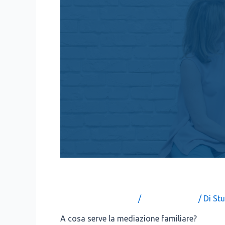
LA MEDIAZIONE E IL PIAN
Lascia un commento
/
Uncategorized
/ Di
Stu
A cosa ser­ve la media­zio­ne fami­lia­re?