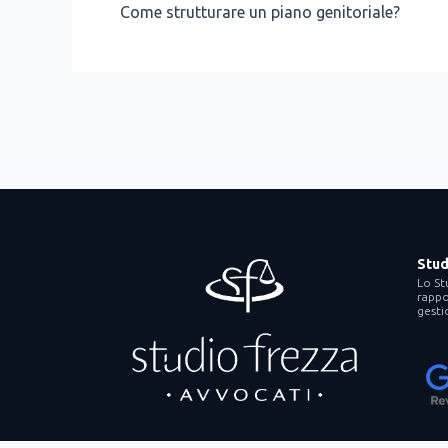
Come strut­tu­ra­re un pia­no geni­to­ria­le?
Stud
Lo St
rappor
gesti