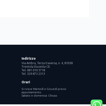
Indirizzo
Via Ambra, Terza traversa, n. 4, 81038
Trentola Ducenta CE
Tel. 081 010 3718
Tel. 329 873 2313
Orari
Si riceve Martedì e Giovedì previo
ram
nkedin
appuntamento.
Sabato e domenica: Chiuso