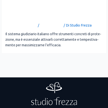
Violenza domestica o di
genere
Lascia un commento
/
Uncategorized
/ Di
Studio Frezza
Il siste­ma giu­di­zia­rio ita­lia­no offre stru­men­ti con­cre­ti di pro­te­
zio­ne, ma è essen­zia­le atti­var­li cor­ret­ta­men­te e tem­pe­sti­va­
men­te per mas­si­miz­zar­ne l’ef­fi­ca­cia.