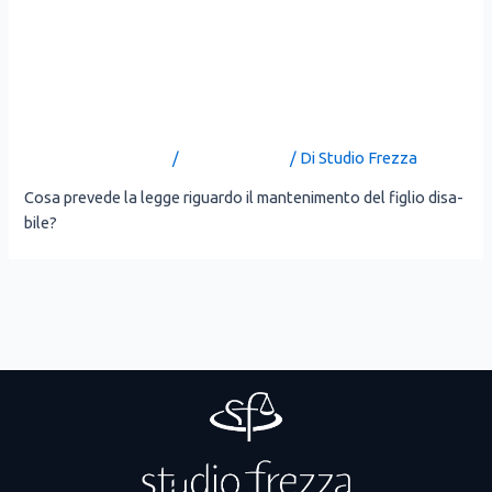
IL MANTENIMENTO PER
I FIGLI MAGGIORENNI
PORTATORI DI HANDICAP
Lascia un commento
/
Uncategorized
/ Di
Studio Frezza
Cosa pre­ve­de la leg­ge riguar­do il man­te­ni­men­to del figlio disa­
bi­le?