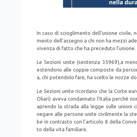
In caso di scio­gli­men­to dell’unione civi­le, n
men­to dell’assegno a chi non ha mez­zi ade­gu
vi­ven­za di fat­to che ha pre­ce­du­to l’unione.
Le Sezio­ni uni­te (sen­ten­za 35969),a meno
esten­do­no alle cop­pie com­po­ste da per­so­ne
a, chi poten­do­lo fare, ha scel­to le noz­ze do
Le Sezio­ni uni­te ricor­da­no che la Cor­te e
Olia­ri) ave­va con­dan­na­to l’Italia per­ché no
apren­do la stra­da alla leg­ge sul­le unio­ni civ
nega­re alle per­so­ne uni­te civil­men­te la stes
be in con­tra­sto con l’articolo 8 del­la Con­v
to del­la vita fami­lia­re.