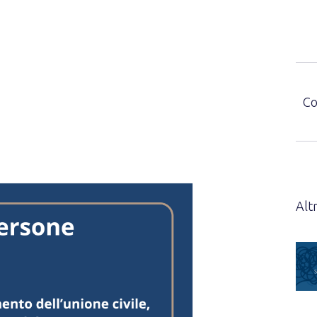
Co
Altr