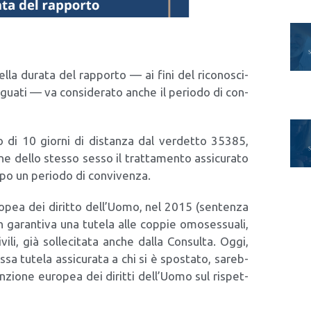
el­la dura­ta del rap­por­to — ai fini del rico­no­sci­
a­ti — va con­si­de­ra­to anche il perio­do di con­
 di 10 gior­ni di distan­za dal ver­det­to 35385,
 del­lo stes­so ses­so il trat­ta­men­to assi­cu­ra­to
po un perio­do di con­vi­ven­za.
uro­pea dei dirit­to dell’Uomo, nel 2015 (sen­ten­za
n garan­ti­va una tute­la alle cop­pie omo­ses­sua­li,
i­li, già sol­le­ci­ta­ta anche dal­la Con­sul­ta. Oggi,
­sa tute­la assi­cu­ra­ta a chi si è spo­sta­to, sareb­
en­zio­ne euro­pea dei dirit­ti dell’Uomo sul rispet­