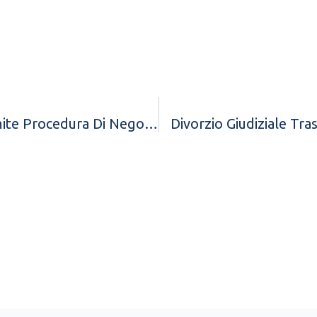
Separazione Consensuale Tramite Procedura Di Negoziazione Assistita
Divorzio Giudiziale Tr