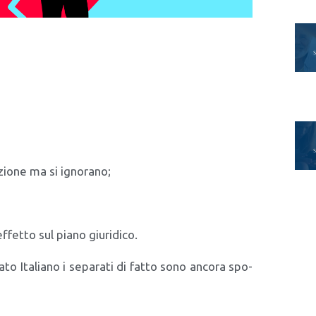
zio­ne ma si igno­ra­no;
fet­to sul pia­no giu­ri­di­co.
a­to Ita­lia­no i sepa­ra­ti di fat­to sono anco­ra spo­