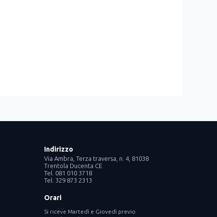
Indirizzo
Via Ambra, Terza traversa, n. 4, 81038
Trentola Ducenta CE
Tel. 081 010 3718
Tel. 329 873 2313
Orari
Si riceve Martedì e Giovedì previo
ram
nkedin