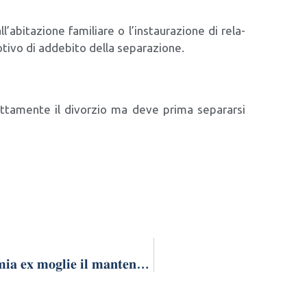
a­bi­ta­zio­ne fami­lia­re o l’in­stau­ra­zio­ne di rela­
i­vo di adde­bi­to del­la sepa­ra­zio­ne.
et­ta­men­te il divor­zio ma deve pri­ma sepa­rar­si
𝐁𝐚𝐬𝐭𝐚! 𝐍𝐨𝐧 𝐯𝐨𝐠𝐥𝐢𝐨 𝐩𝐢𝐮̀ 𝐝𝐚𝐫𝐞 𝐚𝐥𝐥𝐚 𝐦𝐢𝐚 𝐞𝐱 𝐦𝐨𝐠𝐥𝐢𝐞 𝐢𝐥 𝐦𝐚𝐧𝐭𝐞𝐧𝐢𝐦𝐞𝐧𝐭𝐨! 𝐕𝐨𝐠𝐥𝐢𝐨 𝐚𝐯𝐞𝐫𝐞 𝐝𝐚𝐥 𝐦𝐢𝐨 𝐞𝐱 𝐦𝐚𝐫𝐢𝐭𝐨 𝐮𝐧 𝐚𝐬𝐬𝐞𝐠𝐧𝐨 𝐦𝐚𝐠𝐠𝐢𝐨𝐫𝐞! 𝐒𝐢 𝐩𝐮𝐨̀ 𝐟𝐚𝐫𝐞? 𝐂𝐨𝐦𝐞 𝐩𝐨𝐬𝐬𝐨 𝐟𝐚𝐫𝐞?