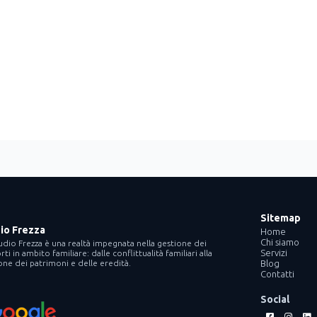
Sitemap
io Frezza
Home
Chi siamo
udio Frezza è una realtà impegnata nella gestione dei
Servizi
ti in ambito familiare: dalle conflittualità familiari alla
one dei patrimoni e delle eredità.
Blog
Contatti
Social
Facebook-
Instag
Li