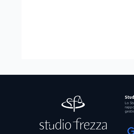
Stud
Lo St
rappor
gesti