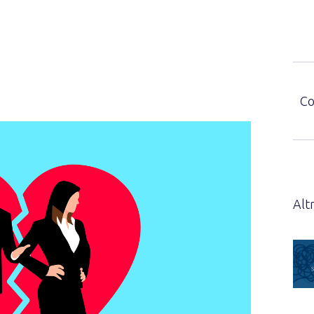
Co
Altr