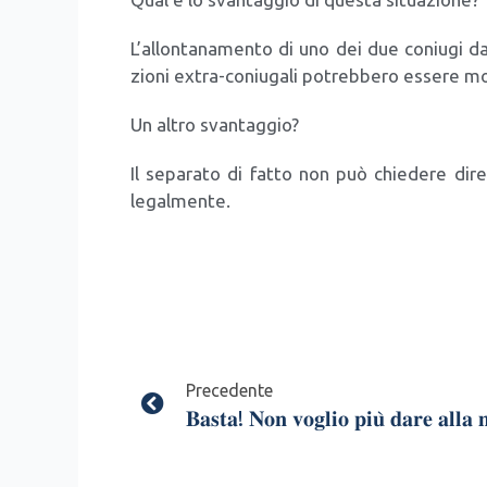
L’al­lon­ta­na­men­to di uno dei due coniu­gi dal­l’
zio­ni extra-coniu­ga­li potreb­be­ro esse­re mot
Un altro svan­tag­gio?
Il sepa­ra­to di fat­to non può chie­de­re dir
legal­men­te.
Prev
Precedente