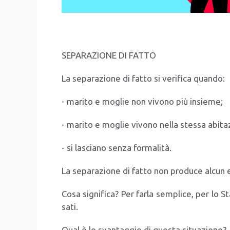
SEPARAZIONE DI FATTO
La sepa­ra­zio­ne di fat­to si veri­fi­ca quan­do:
- mari­to e moglie non vivo­no più insie­me;
- mari­to e moglie vivo­no nel­la stes­sa abi­ta­
- si
lascia­no sen­za for­ma­li­tà.
La sepa­ra­zio­ne di fat­to non pro­du­ce alcun ef
Cosa signi­fi­ca? Per far­la sem­pli­ce, per lo St
sa­ti.
Qual è lo svan­tag­gio di que­sta situa­zio­ne?